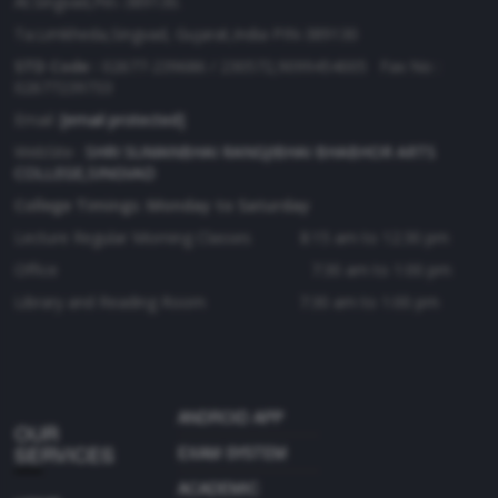
At.Singvad,Pin:-389130.
Ta.Limkheda,Singvad, Gujarat,India PIN-389130
STD Code :
02677-239686 / 230572,9099454005 Fax No :
02677239733
Email :
[email protected]
WebSite :
SHRI SUMANBHAI RANGJIBHAI BHABHOR ARTS
COLLEGE,SINGVAD
College Timings :Monday to Saturday
Lecture Regular Morning Classes 8:15 am to 12:30 pm
Office 7:30 am to 1:00 pm
Library and Reading Room
7:30 am to 1:00 pm
ANDROID APP
OUR
SERVICES
EXAM SYSTEM
ACADEMIC