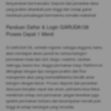
kenyamanan bertransaksi. Deposit dan penarikan dana
yang praktis ditambah poin tinggi dari setiap game
membuat petualangan bermainmu semakin maksimal.
Panduan Daftar & Login GARUDA138
Proses Cepat 1 Menit
Di GARUDA138, setelah register sebagai anggota, kamu
akan mendapat akses penuh ke semua kategori
permainan mulai dari slot, bingo, roulette, taruhan
olahraga, kasino live, hingga permainan meja. Platform ini
dilengkapi dengan tips navigasi praktis dan fitur
manajemen akun yang memudahkanmu beralih antar
kategori dengan lancar. Proses deposit dan penarikan
dana pun berjalan cepat dan aman, jadi kamu bisa fokus
menikmati setiap sesi permainan. Jangan lewatkan juga
update permainan terbaru dan kesempatan meraih poin
tinggi di setiap tantangan yang tersedia.