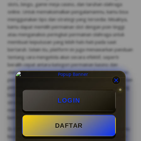
slots, bingo, game meja casino, dan taruhan olahraga
online. Untuk memaksimalkan pengalamanmu, kamu bisa
menggunakan tips dan strategi yang tersedia. Misalnya,
kamu dapat memilih permainan slot dengan poin tinggi
atau menganalisis peringkat permainan olahraga untuk
membuat keputusan yang lebih hati-hati pada saat
bertaruh. Selain itu, platform ini juga menawarkan panduan
tentang cara mengelola akun secara efektif, seperti
beralih cepat antara kategori permainan kasino dan
olahraga. Untuk memastikan keamanan dan kenyamanan
penggunaan, platform memberikan tips untuk deposit dan
penarikan yang cepat, serta pembaruan terbaru tentang
berbagai permainan. Dengan memanfaatkan tips dan
LOGIN
strategi yang tersedia, kamu dapat dengan mudah
menavigasi platform ini dan menikmati pengalaman
bermain yang menyenangkan dan memuaskan.
DAFTAR
Di GARUDA138, setelah register sebagai anggota, kamu
bisa langsung menjelajahi berbagai kategori permainan