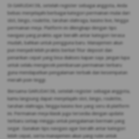
Di GARUDA138, setelah register sebagai anggota, Anda
bebas menjelajahi berbagai kategori permainan mulai dari
slot, bingo, roulette, taruhan olahraga, kasino live, hingga
permainan meja. Platform ini dilengkapi dengan tips
navigasi yang praktis agar beralih antar kategori terasa
mudah, bahkan untuk pengguna baru. Manajemen akun
pun menjadi lebih praktis berkat fitur deposit dan
penarikan cepat yang bisa diakses kapan saja. Jangan lupa
untuk selalu mengecek pembaruan permainan terbaru
guna mendapatkan pengalaman terbaik dan kesempatan
meraih poin tinggi.
Bersama GARUDA138, setelah register sebagai anggota,
kamu langsung dapat menjelajahi slot, bingo, roulette,
taruhan olahraga, hingga kasino live yang seru di platform
ini. Permainan meja klasik juga tersedia dengan update
terbaru setiap minggu untuk pengalaman bermain yang
segar. Gunakan tips navigasi agar beralih antar kategori
lebih cepat, serta manajemen akun yang rutin untuk