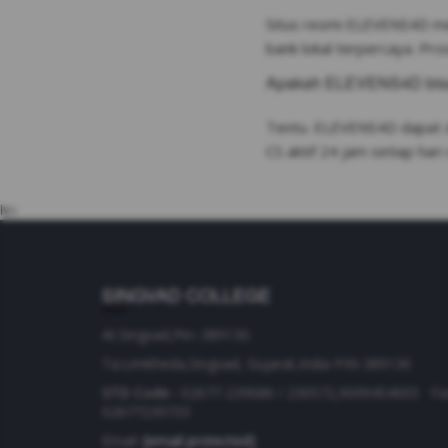
Situs resmi ELEVENS4D me
bank lokal terpercaya. Pro
Apakah ELEVENS4D bisa 
Tentu. ELEVENS4D dapat d
CS aktif 24 jam setiap hari
iv>
SINGVAD COLLEGE
At.Singvad,Pin:-389130.
Ta.Limkheda,Singvad, Gujarat,India PIN-389130
STD Code :
02677-239686 / 230572,9099454005 Fax
02677239733
Email :
[email protected]