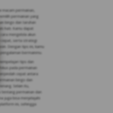
ai macam permainan,
memilih permainan yang
aan bingo dan taruhan
ti-hati. Kamu dapat
 cara mengelola akun
 cepat, serta strategi
in. Dengan tips ini, kamu
n pengalaman bermainmu.
empelajari tips dan
 fokus pada permainan
berpindah cepat antara
permainan bingo dan
nang. Selain itu,
 tentang permainan dan
a juga bisa menjelajahi
latform ini, sehingga