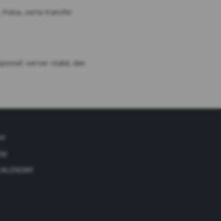
Pulsa, serta transfer
nsif, server stabil, dan
PP
EM
CALENDAR