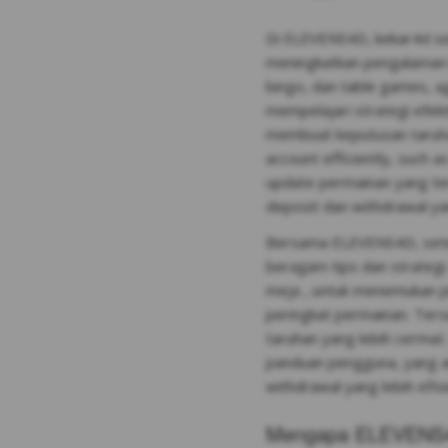
Di ELEVENS4D, kekar4d set
meningkatkan pengalaman be
bingo, dan table games, a
mempelajari strategi efekt
membuat keputusan taruhan 
account efficiently, such 
update permainan yang ter
deposit dan withdrawal yan
Bersama ELEVENS4D, sete
beragam tips dan strategi.
meja , untuk menemukan pil
peringkat permainan. Terse
taruhan yang lebih cermat
panduan pengguna, yang am
withdrawal yang lebih efis
Mengapa ELEVENS4D