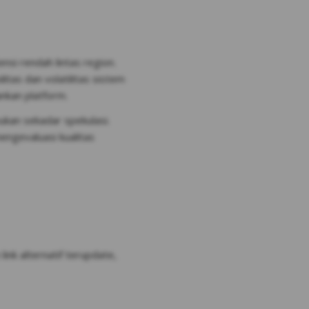
nsi rendah lintas region.
tas dan volatilitas sistem
nkan platform.
bukan sekadar spekulasi.
ngevaluasi kualitas
ink alternatif terupdate,