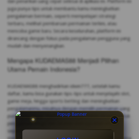
dan penarikan uang cepat selesai di aplikasi ini. Platform ini
juga punya tips untuk membantu kamu meningkatkan
pengalaman bermain, seperti mempelajari strategi
terbaru, melihat pembaruan permainan terkini, atau
mencoba game baru. Secara keseluruhan, platform ini
dirancang dengan fokus pada pengalaman pengguna yang
mudah dan menyenangkan.
Mengapa KUDAEMAS88 Menjadi Pilihan
Utama Pemain Indonesia?
KUDAEMAS88 menghadirkan idwin777, setelah kamu
daftar, kamu bisa gunakan tips-tips untuk menjelajahi slot,
game meja, hingga sports betting dan meningkatkan
pengalamanmu, misalnya dengan memilih permainan yang
punya poin tinggi. Platform ini menyediakan strategi untuk
penggunaan bingo dan taruhan olahraga lebih efektif,
seperti menganalisis peringkat permainan untuk
mengambil keputusan yang lebih bijak. Pengguna juga bisa