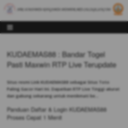
Skip
to
content
singvadcollege
singvadcollege
KUDAEMAS88 : Bandar Togel
Pasti Maxwin RTP Live Terupdate
Situs resmi Link KUDAEMAS88 sebagai Situs Toto
Paling Gacor Hari Ini. Dapatkan RTP Live Tinggi akurat
dan gabung sekarang untuk menikmati be...
Panduan Daftar & Login KUDAEMAS88
Proses Cepat 1 Menit