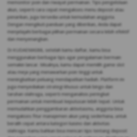
memonitor poin dan riwayat permainan. Tips pengelolaan
akun, seperti cara cepat mengakses menu deposit atau
penarikan, juga tersedia untuk kemudahan anggota.
Dengan mengikuti panduan yang diberikan, Anda dapat
menjelajahi berbagai pilihan permainan secara lebih efektif
dan menyenangkan.
Di KUDAEMAS88, setelah kamu daftar, kamu bisa
menggunakan berbagai tips agar pengalaman bermain
semakin lancar. Misalnya, kamu dapat memilih game slot
atau meja yang menawarkan poin tinggi untuk
meningkatkan peluang mendapatkan hadiah. Platform ini
juga menyediakan strategi khusus untuk bingo dan
taruhan olahraga, seperti menganalisis peringkat
permainan untuk membuat keputusan lebih tepat. Untuk
memudahkan penggambaran aktivitasmu, anggota bisa
mengakses fitur manajemen akun yang sederhana, untuk
beralih cepat antara kategori kasino dan aktivitas
olahraga. Kamu bahkan bisa mencari tips tentang deposit