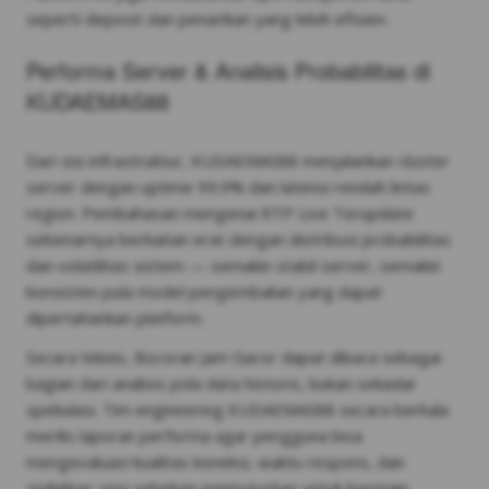
seperti deposit dan penarikan yang lebih efisien.
Performa Server & Analisis Probabilitas di
KUDAEMAS88
Dari sisi infrastruktur, KUDAEMAS88 menjalankan cluster
server dengan uptime 99.9% dan latensi rendah lintas
region. Pembahasan mengenai RTP Live Terupdate
sebenarnya berkaitan erat dengan distribusi probabilitas
dan volatilitas sistem — semakin stabil server, semakin
konsisten pula model pengembalian yang dapat
dipertahankan platform.
Secara teknis, Bocoran Jam Gacor dapat dibaca sebagai
bagian dari analisis pola data historis, bukan sekadar
spekulasi. Tim engineering KUDAEMAS88 secara berkala
merilis laporan performa agar pengguna bisa
mengevaluasi kualitas koneksi, waktu respons, dan
stabilitas sesi sebelum memutuskan untuk bermain.