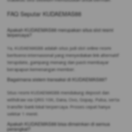
FAQ Seputar KUDAEMAS88
Apakah KUDAEMAS88 merupakan situs slot resmi
terpercaya?
Ya, KUDAEMAS88 adalah situs judi slot online resmi
berlisensi internasional yang menyediakan link alternatif
terupdate, gampang menang dan pasti membayar
berapapun kemenangan member.
Bagaimana sistem transaksi di KUDAEMAS88?
Situs resmi KUDAEMAS88 mendukung deposit dan
withdraw via QRIS 10K, Dana, Ovo, Gopay, Pulsa, serta
transfer bank lokal terpercaya. Proses cepat hanya
sekitar 1 menit.
Apakah KUDAEMAS88 bisa dimainkan di semua
perangkat?