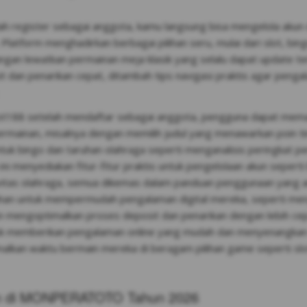
register sebagai anggota, kamu langsung bisa mengelola akun da
atform menghadirkan berbagai pilihan seru, mulai dari slot, bing
Jangan lewatkan permainan meja klasik yang selalu dapat update t
 dan penarikan cepat, ditambah tips navigasi praktis agar pen
88 setelah mendaftar sebagai anggota, pengguna dapat meman
permainan, misalnya dengan memilih judul yang menawarkan poin t
ntuk bingo dan taruhan olahraga seperti menganalisis peringkat 
ini menyediakan fitur-fitur praktis untuk pengelolaan akun seperti 
ivitas olahraga, semua dikemas dalam panduan penggunaan yang
han untuk mempermudah pengalaman digital mereka, seperti m
 mengoptimalkan proses deposit dan penarikan dengan lebih cep
ntuk memberikan pengalaman online yang mudah dan menyenangka
kan waktu bermain mereka di beragam pilihan game seperti slot
in di MONPERATOTO Tahun 2026