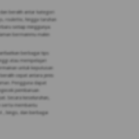
n beralih antar kategori
o, roulette, hingga taruhan
erbaru setiap minggunya.
galaman bermainmu makin
faatkan berbagai tips
inggi atau mempelajari
permainan untuk keputusan
beralih cepat antara jenis
 aman. Pengguna dapat
engecek pembaruan
at. Secara keseluruhan,
n serta membantu
 , bingo, dan berbagai