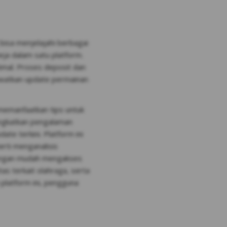
isa menjelajahi berbagai
meja dalam satu platform.
timal. Proses deposit dan
watkan update permainan
emanfaatkan tips untuk
ingkatkan pengalaman
ate terkini. Platform ini
erti menganalisis
 dengan mudah mengakses
tas terkait olahraga, serta
platform ini, pengguna