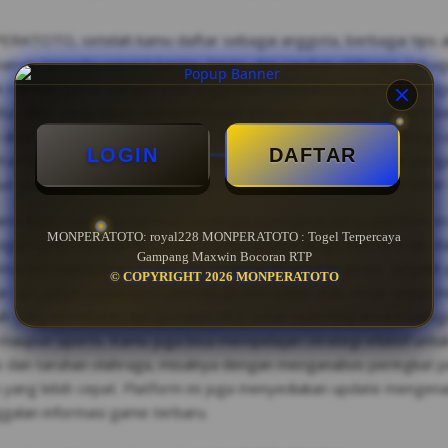
ERATOTO, setelah kamu daftar sebagai anggota, berbagai tips
inan tersedia seperti kasino, bingo, dan taruhan olahraga. Sebag
 memilih game dengan poin tinggi atau menganalisis peringkat lig
i fitur-fitur yang dapat mempermudah pengalaman kamu, seperti be
akunmu agar aman dan efisien. Terdapat pula panduan tentang c
LOGIN
DAFTAR
 Kamu bisa memanfaatkan tips-tips ini untuk memaksimalkan peng
un aplikasi mobile. Let me know if you need assistance with other
 ingin mencoba bermain berbagai permainan seru, platform ini b
MONPERATOTO: royal228 MONPERATOTO : Togel Terpercaya
gam jenis permainan , selain kasino seperti bingo dan taruhan ol
Gampang Maxwin Bocoran RTP
ntuk memanfaatkan promo dan mendapatkan poin gratis. Setelah 
© COPYRIGHT 2026 MONPERATOTO
 tips untuk menavigasi permainan slot online atau meja. Untuk
kah yang disediakan dan gunakan fitur untuk switching antara kat
ru maupun sports. Kamu juga bisa mempelajari strategi efektif un
 dan taruhan olahraga, misalnya dengan menganalisis peringkat 
n yang lebih cepat. Platform ini juga menyediakan update mengen
ggalan informasi game terbaru.