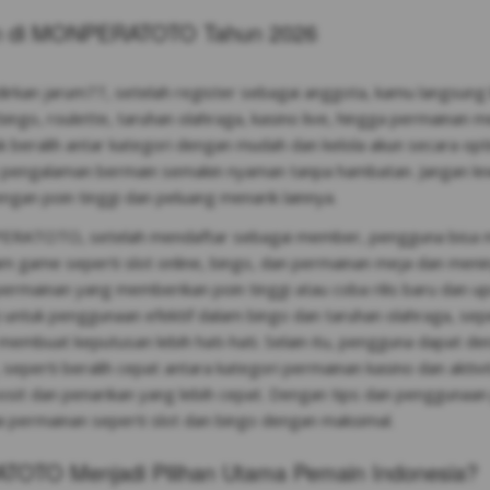
in di MONPERATOTO Tahun 2026
 jarum77, setelah register sebagai anggota, kamu langsung b
 bingo, roulette, taruhan olahraga, kasino live, hingga permainan 
uk beralih antar kategori dengan mudah dan kelola akun secara op
 pengalaman bermain semakin nyaman tanpa hambatan. Jangan le
engan poin tinggi dan peluang menarik lainnya.
PERATOTO, setelah mendaftar sebagai member, pengguna bisa m
m game seperti slot online, bingo, dan permainan meja dan men
permainan yang memberikan poin tinggi atau coba rilis baru dan upd
 untuk penggunaan efektif dalam bingo dan taruhan olahraga, sep
membuat keputusan lebih hati-hati. Selain itu, pengguna dapat
 seperti beralih cepat antara kategori permainan kasino dan aktivi
sit dan penarikan yang lebih cepat. Dengan tips dan penggunaan 
i permainan seperti slot dan bingo dengan maksimal.
TO Menjadi Pilihan Utama Pemain Indonesia?