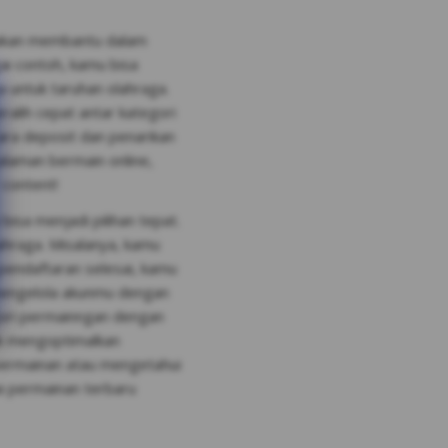
 akan membantu dalam
ai contoh, kamu bisa
a untuk taruhan olahraga.
ralih cepat antar kategori
ara deposit dan penarikan
alaman bermain online,
 content!
isa menjadi pilihan tepat.
ahraga. Misalanya, kamu
pendaftaran selesai, kamu
 mengelola akunmu dengan
egori permainngan dengan
tuk mengoptimalkan
permainan atau mengetahui
ai permainan terbaru