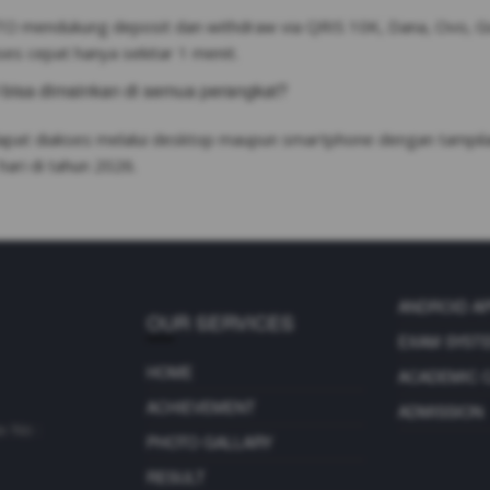
mendukung deposit dan withdraw via QRIS 10K, Dana, Ovo, Gop
ses cepat hanya sekitar 1 menit.
sa dimainkan di semua perangkat?
 diakses melalui desktop maupun smartphone dengan tampilan r
hari di tahun 2026.
ANDROID A
OUR SERVICES
EXAM SYST
HOME
ACADEMIC 
ACHIEVEMENT
ADMISSION
 No :
PHOTO GALLARY
RESULT