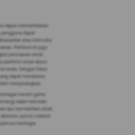
una dapat memanfaatkan
, pengguna dapat
 ditawarkan atau mencoba
ainan. Platform ini juga
gkat permainan untuk
p) platform untuk akses
tersedia. Dengan fokus
i yang dapat membantu
lebih menyenangkan.
i berbagai macam game
 strategi dalam bermain
an tips bermanfaat untuk
aktivitas sports-related.
splorasi berbagai