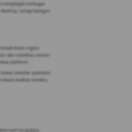
t menjelajahi berbagai
 desktop. Setiap kategori
endah lintas region.
s dan volatilitas sistem
nkan platform.
, bukan sekadar spekulasi.
aluasi kualitas koneksi,
alternatif terupdate,