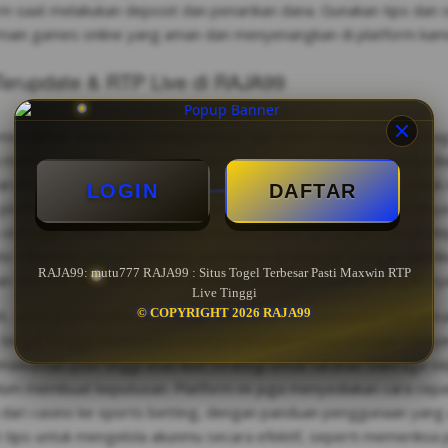
 saat melakukan deposit dan penarikan dana. Gunakan tips dan st
ain games online yang aman dan menyenangkan di platform kami
Terupdate & RTP Live di RAJA99
endaftar, kamu bisa menggunakan tips untuk menavigasi berbaga
 mencari permainan dengan poin tinggi. Platform ini juga menyedi
aruhan olahraga, seperti menganalisis peringkat permainan untu
LOGIN
DAFTAR
a platform, kamu dapat mengelola akunmu dengan mudah, misalnya
 olahraga. Selain itu, kamu bisa mendapatkan tips praktis untuk d
te informasi terbaru tentang permainan di situs ini. Dengan demi
RAJA99: mutu777 RAJA99 : Situs Togel Terbesar Pasti Maxwin RTP
bermain dan menjelajahi berbagai pilihan permainan dengan nyam
Live Tinggi
© COPYRIGHT 2026 RAJA99
9, setelah pendaftaran selesai, Anda bisa memanfaatkan tips unt
 bingo, hingga meja kasino supaya pengalamanmu semakin menyen
nawarkan poin tinggi atau ikuti strategi untuk taruhan olahraga s
um membuat keputusan. Platform ini juga menyediakan cara cepat
i dari casino ke sports betting, dengan panduan penggunaan yang 
uluh tips untuk mengelola akunmu secara efektif, seperti memerik