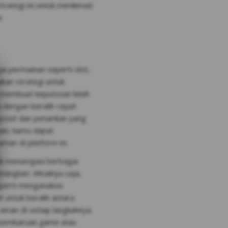
rategi ini untuk menikmati
.
i permainan seperti slot,
akan strategi untuk
k membuat keputusan lebih
 dengan beralih cepat
eposit dan penarikan yang
kian, kamu dapat
an di platform ini.
uk menavigasi berbagai
angkan. Misalnya saja,
eperti menganalisis
 untuk beralih antara
aman di setiap langkahnya.
sa pembaruan game atau