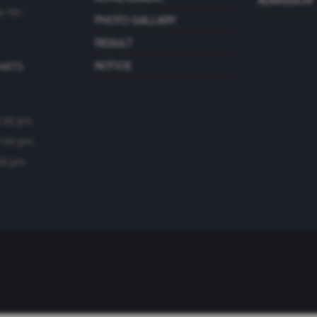
 No :
PHOTO GALLARY
RESULT
NOTICE
ARTS
:30 pm
 pm
:00 pm