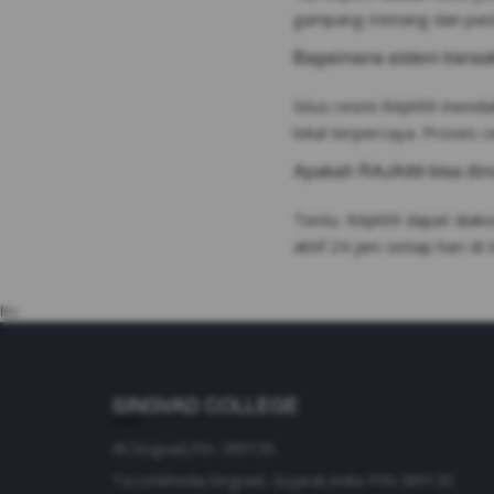
gampang menang dan pas
Bagaimana sistem transa
Situs resmi RAJA99 menduk
lokal terpercaya. Proses c
Apakah RAJA99 bisa dim
Tentu. RAJA99 dapat diaks
aktif 24 jam setiap hari di
iv>
SINGVAD COLLEGE
At.Singvad,Pin:-389130.
Ta.Limkheda,Singvad, Gujarat,India PIN-389130