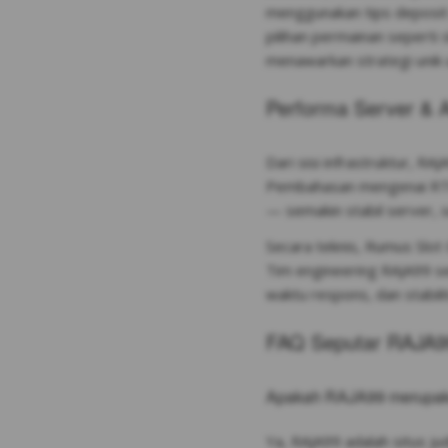
menggunakan tips deposit d
pilihan permainan seperti 
menawarkan strategi unik
Performa Server & A
Dari sisi infrastruktur, R
Pembahasan mengenai RTP L
— semakin stabil server, 
Secara teknis, Rumus Slot 
Tim engineering RAJA99 se
waktu respons, dan stabil
FAQ Seputar RAJA9
Apakah RAJA99 merupakan
Ya, RAJA99 adalah situs jud