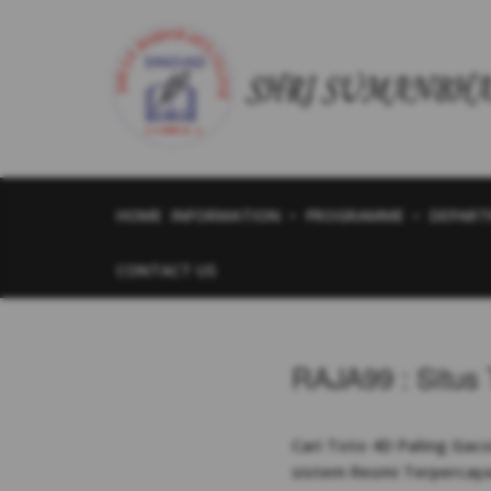
Skip
to
singvadcollege
content
singvadcollege
HOME
INFORMATION
PROGRAMME
DEPAR
CONTACT US
RAJA99 : Situs
Cari Toto 4D Paling Gac
sistem Resmi Terpercaya