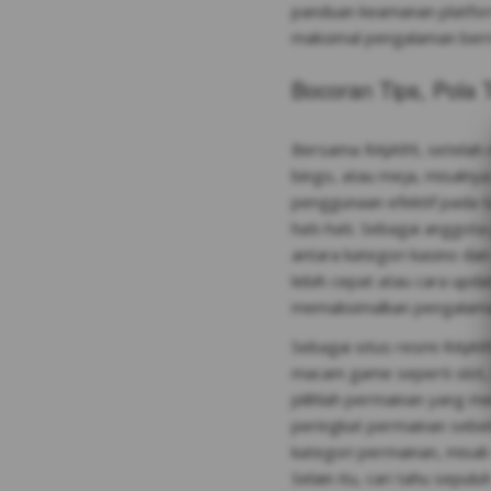
panduan keamanan platform
maksimal pengalaman berm
Bocoran Tips, Pola 
Bersama RAJA99, setelah m
bingo, atau meja, misalnya
penggunaan efektif pada t
hati-hati. Sebagai anggot
antara kategori kasino dan
lebih cepat atau cara upda
memaksimalkan pengalaman 
Sebagai situs resmi RAJA9
macam game seperti slot,
pilihlah permainan yang me
peringkat permainan sebel
kategori permainan, misal
Selain itu, cari tahu sep