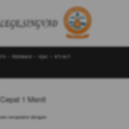
NTS
FEEDBACK
IQAC
RTI ACT
Cepat 1 Menit
itam terupdate dengan