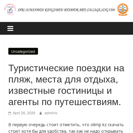
Skip
to
content
singvadcollege
singvadcollege
Uncategorized
Туристические поездки на
пляж, места для отдыха,
известные гостиницы и
агенты по путешествиям.
April 26, 2026
admlnlx
В первую очередь стоит отметить, что olimp kz скачать
стоит хотя бы для удобства, так как не надо открывать