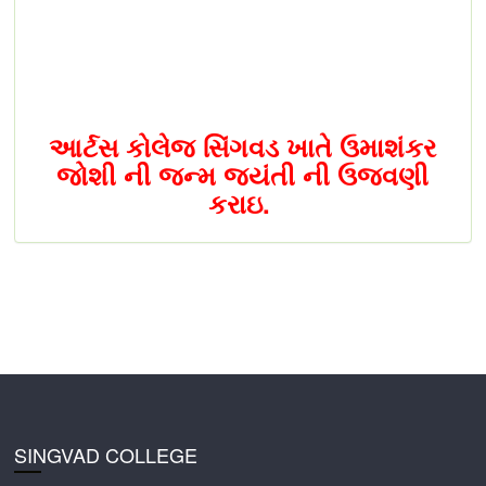
આર્ટસ કોલેજ સિંગવડ ખાતે ઉમાશંકર
જોશી ની જન્મ જયંતી ની ઉજવણી
કરાઇ.
NAAC PEER (નેક પિઅર) ટીમ એ
આર્ટ્સ કોલેજ સિંગવડ ની મુલાકાત લીધી
સિંગવડ કોલેજ ખાતે એક દિવસીય
રાષ્ટ્રીય સેમીનાર યોજાશે
સિંગવડ કોલેજ ખાતે એક દિવસીય
SINGVAD COLLEGE
રાષ્ટ્રીય સેમીનાર