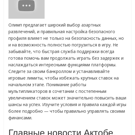
Олимп предлагает широкий выбор азартных
развлечений, и правильная настройка безопасного
профиля влияет не только на безопасность данных, но
и на возможность полностью погрузиться в игру. Не
забывайте, что быстрая служба поддержки всегда
готова помочь вам продолжать играть без задержек и
наслаждаться интересными функциями платформы.
Следите за своим банкроллом и устанавливайте
игровые лимиты, чтобы избежать крупных ставок на
начальном этапе. Понимание работы
мультипликаторов в сочетании с постепенным
увеличением ставок может значительно повысить ваши
шансы на успех. Изучите условия и правила каждой игры
более подробно — чтобы правильно управлять своими
финансами.
Главные новости Актобе,