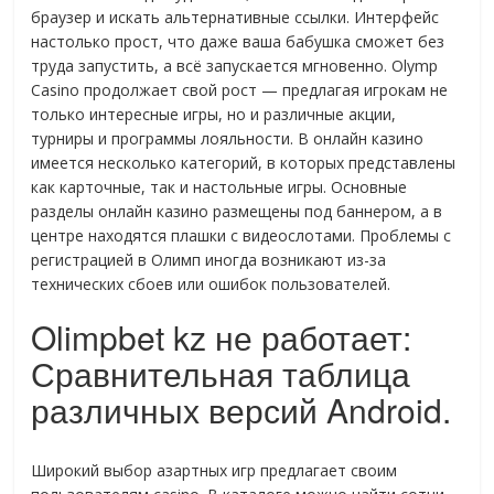
браузер и искать альтернативные ссылки. Интерфейс
настолько прост, что даже ваша бабушка сможет без
труда запустить, а всё запускается мгновенно. Olymp
Casino продолжает свой рост — предлагая игрокам не
только интересные игры, но и различные акции,
турниры и программы лояльности. В онлайн казино
имеется несколько категорий, в которых представлены
как карточные, так и настольные игры.
Основные
разделы онлайн казино размещены под баннером, а в
центре находятся плашки с видеослотами. Проблемы с
регистрацией в Олимп иногда возникают из-за
технических сбоев или ошибок пользователей.
Olimpbet kz не работает:
Сравнительная таблица
различных версий Android.
Широкий выбор азартных игр предлагает своим