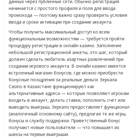
данных через публичные сети. Обычно регистрация
начинается с простого профиля и поля для ввода
промокода — поэтому важно сразу проверить условия
ввода и сроки активации при создании аккаунта.
Чтобы получить максимальный доступ ко всем
функциональным возможностям — требуется пройти
процедуру регистрации в онлайн казино. Заполнение
небольшой регистрационной анкеты, это шаг, который
должен сделать любитель азартных развлечений при
создании игрового аккаунта. В онлайн казино имеется
встроенный магазин бонусов, где можно приобрести
бонусные поощрения за реальные деньги. Зеркала
Casino в Казахстане функционируют как
альтернативные адреса — которые позволяют игрокам
входить в аккаунт, делать ставки, пополнять счёт или
выводить выигрыш. Зеркало предоставляет функционал
(аналогичный основному сайту), предлагая те же игры,
бонусы и службу поддержки. Приветственный бонус
получают новые пользователи — что повышает их
шансы на первые выигрыши.