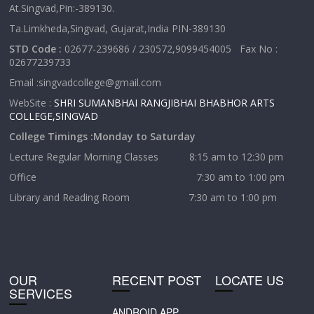
At.Singvad,Pin:-389130.
Ta.Limkheda,Singvad, Gujarat,India PIN-389130
SHRI SUMANBHAI
WELCOME TO
STD Code :
02677-239686 / 230572,9099454005 Fax No :
RANGJIBHAI BHABHOR ARTS
02677239733
COLLEGE,SINGVAD
Email :singvadcollege@gmail.com
WebSite :
SHRI SUMANBHAI RANGJIBHAI BHABHOR ARTS
સિંગવડ કોલેજ ખાતે પ્રવેશોત્સવ અને
COLLEGE,SINGVAD
College Timings :Monday to Saturday
ગુરુપૂર્ણિમા દિવસની ઉજવણી કરવામાં
Lecture Regular Morning Classes 8:15 am to 12:30 pm
આવી
Office 7:30 am to 1:00 pm
શ્રી એસ. આર. ભાભોર આર્ટ્સ કોલેજ,
Library and Reading Room
7:30 am to 1:00 pm
સીંગવડના અધ્યાપકને કલારત્ન
એવોર્ડથી સન્માનિત કરાયા
શ્રી એસ.આર ભાભોર આર્ટસ કોલેજ
OUR
RECENT POST
LOCATE US
સિંગવડ ખાતે વિદાય સમારંભ યોજાયો
SERVICES
સિંગવડ કોલેજ માં 73 માં પ્રજાસત્તાક પર્વની ઉજવણી
ANDROID APP