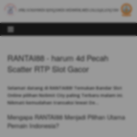
Skip
to
content
singvadcollege
singvadcollege
RANTAI88 - harum 4d Pecah
Scatter RTP Slot Gacor
Selamat datang di RANTAI88! Temukan Bandar Slot
Online pilihan Nolimit City paling Terbaru malam ini.
Nikmati kemudahan transaksi lewat De...
Mengapa RANTAI88 Menjadi Pilihan Utama
Pemain Indonesia?