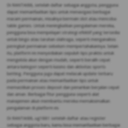
Di RANTAI88, setelah daftar sebagai anggota, pengguna
dapat memanfaatkan tips untuk menavigasi berbagai
macam permainan, misalnya bermain slot atau mencoba
table games. Untuk meningkatkan pengalaman mereka,
pengguna bisa mempelajari strategi efektif yang tersedia
untuk bingo atau taruhan olahraga, seperti menganalisis
peringkat permainan sebelum mempertahakannya. Selain
itu, platform ini menyediakan sepuluh tips praktis untuk
mengelola akun dengan mudah, seperti beralih cepat
antara kategori seperti kasino dan aktivitas sports
betting. Pengguna juga dapat melacak update terbaru
pada permainan atau memanfaatkan tips untuk
memastikan proses deposit dan penarikan berjalan cepat
dan aman. Berbagai fitur pengguna seperti alat
manajemen akun membantu mereka memaksimalkan
pengalaman di platform ini.
Di RANTAI88, ug1881 setelah daftar atau register
sebagai anggota baru, kamu bisa memanfaatkan berbagai