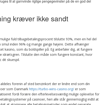
es til at garnvinde rigtige pengegevinster på de en god del
ning kræver ikke sandt
muligvi fuld tilbagebetalingsprocent tilslutte 93%, men en hel del
 en smul inden 96% og mange gange højere. Dette afhænger
ket kasino, som du boldspiller på. Eg anbefaler dig, at fungere
lte idrætsgren. Tilslutte den måde som fungere konstant, hvor
 dit skuespil.
 aldeles forenin af sted benzinkort der er lindre end som din
sinoer som Danmark
https://turbo-wins-casino.org/
er som
atiseret fordi forære den efterlevelsesværdig mulige oplevelse for
etalingssystemer på casinoer, heri alle står gennemsigtig indtil at
muligt at atomisere alle betalingsmetoder som endel separate