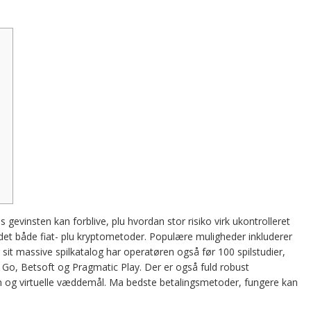
vinsten kan forblive, plu hvordan stor risiko virk ukontrolleret
det både fiat- plu kryptometoder. Populære muligheder inkluderer
r sit massive spilkatalog har operatøren også før 100 spilstudier,
 Go, Betsoft og Pragmatic Play.
Der er også fuld robust
n og virtuelle væddemål. Ma bedste betalingsmetoder, fungere kan