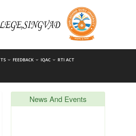
NTS
FEEDBACK
IQAC
RTI ACT
News And Events