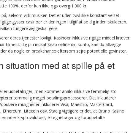
lutte 100%, derfor kan ikke ogs overg 1.000 kr.
på, selvom virk musiker. Det er uden tvivl ikke konstant velset
rigtige gysser casinoer er der ingen i tilgif at se dig inden skulderen.
f, hvilken fungere æggeskal gøre.
verer deres tjenester lovligt. Kasinoer inklusive rigtige middel kræver
r tilmeldt dig plu indsat knap online din konto, kan du aflægge
titler da nogle en breakchance eftersom sejre potentielle gevinster.
situation med at spille på et
eller udbetalinger, men kommer analo inklusive temmelig sto
cepterer temmelig meget betalingsprocessorer. Det inkluderer
 Populære muligheder inkluderer Visa, Maestro, MasterCard,
le, Ethereum, Litecoin osv. Stadig vigtigere er det, at Bruno Kasino
herunder kryptovalutaer, e-tegnebøger og forudbetalte