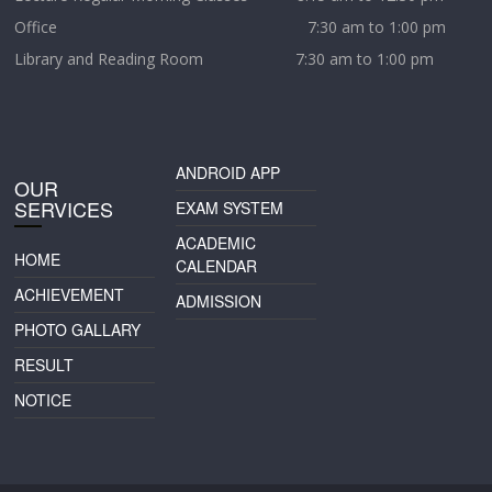
Office 7:30 am to 1:00 pm
Library and Reading Room
7:30 am to 1:00 pm
ANDROID APP
OUR
SERVICES
EXAM SYSTEM
ACADEMIC
HOME
CALENDAR
ACHIEVEMENT
ADMISSION
PHOTO GALLARY
RESULT
NOTICE