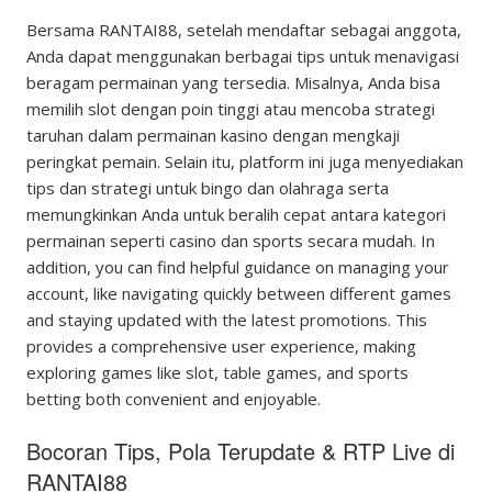
Bersama RANTAI88, setelah mendaftar sebagai anggota,
Anda dapat menggunakan berbagai tips untuk menavigasi
beragam permainan yang tersedia. Misalnya, Anda bisa
memilih slot dengan poin tinggi atau mencoba strategi
taruhan dalam permainan kasino dengan mengkaji
peringkat pemain. Selain itu, platform ini juga menyediakan
tips dan strategi untuk bingo dan olahraga serta
memungkinkan Anda untuk beralih cepat antara kategori
permainan seperti casino dan sports secara mudah. In
addition, you can find helpful guidance on managing your
account, like navigating quickly between different games
and staying updated with the latest promotions. This
provides a comprehensive user experience, making
exploring games like slot, table games, and sports
betting both convenient and enjoyable.
Bocoran Tips, Pola Terupdate & RTP Live di
RANTAI88