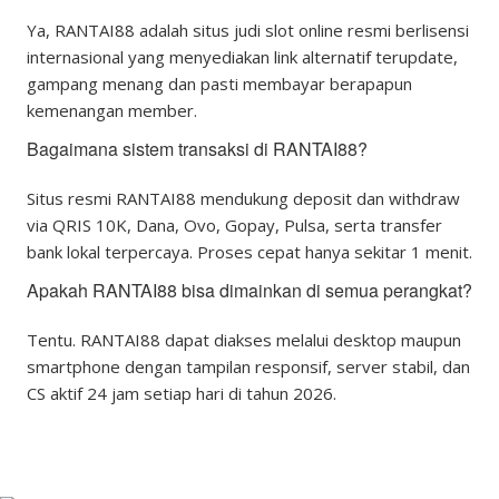
Ya, RANTAI88 adalah situs judi slot online resmi berlisensi
internasional yang menyediakan link alternatif terupdate,
gampang menang dan pasti membayar berapapun
kemenangan member.
Bagaimana sistem transaksi di RANTAI88?
Situs resmi RANTAI88 mendukung deposit dan withdraw
via QRIS 10K, Dana, Ovo, Gopay, Pulsa, serta transfer
bank lokal terpercaya. Proses cepat hanya sekitar 1 menit.
Apakah RANTAI88 bisa dimainkan di semua perangkat?
Tentu. RANTAI88 dapat diakses melalui desktop maupun
smartphone dengan tampilan responsif, server stabil, dan
CS aktif 24 jam setiap hari di tahun 2026.