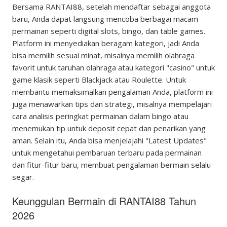
Bersama RANTAI88, setelah mendaftar sebagai anggota
baru, Anda dapat langsung mencoba berbagai macam
permainan seperti digital slots, bingo, dan table games.
Platform ini menyediakan beragam kategori, jadi Anda
bisa memilih sesuai minat, misalnya memilih olahraga
favorit untuk taruhan olahraga atau kategori "casino" untuk
game klasik seperti Blackjack atau Roulette. Untuk
membantu memaksimalkan pengalaman Anda, platform ini
juga menawarkan tips dan strategi, misalnya mempelajari
cara analisis peringkat permainan dalam bingo atau
menemukan tip untuk deposit cepat dan penarikan yang
aman. Selain itu, Anda bisa menjelajahi "Latest Updates"
untuk mengetahui pembaruan terbaru pada permainan
dan fitur-fitur baru, membuat pengalaman bermain selalu
segar.
Keunggulan Bermain di RANTAI88 Tahun
2026