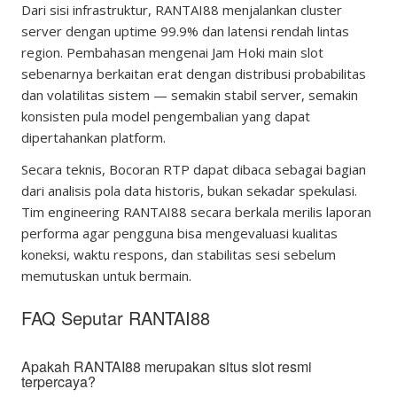
Dari sisi infrastruktur, RANTAI88 menjalankan cluster
server dengan uptime 99.9% dan latensi rendah lintas
region. Pembahasan mengenai Jam Hoki main slot
sebenarnya berkaitan erat dengan distribusi probabilitas
dan volatilitas sistem — semakin stabil server, semakin
konsisten pula model pengembalian yang dapat
dipertahankan platform.
Secara teknis, Bocoran RTP dapat dibaca sebagai bagian
dari analisis pola data historis, bukan sekadar spekulasi.
Tim engineering RANTAI88 secara berkala merilis laporan
performa agar pengguna bisa mengevaluasi kualitas
koneksi, waktu respons, dan stabilitas sesi sebelum
memutuskan untuk bermain.
FAQ Seputar RANTAI88
Apakah RANTAI88 merupakan situs slot resmi
terpercaya?