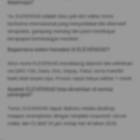
terpercaya?
Ya, ELEVENS4D adalah situs judi slot online resmi
berlisensi internasional yang menyediakan link alternatif
terupdate, gampang menang dan pasti membayar
berapapun kemenangan member.
Bagaimana sistem transaksi di ELEVENS4D?
Situs resmi ELEVENS4D mendukung deposit dan withdraw
via QRIS 10K, Dana, Ovo, Gopay, Pulsa, serta transfer
bank lokal terpercaya. Proses cepat hanya sekitar 1 menit.
Apakah ELEVENS4D bisa dimainkan di semua
perangkat?
Tentu. ELEVENS4D dapat diakses melalui desktop
maupun smartphone dengan tampilan responsif, server
stabil, dan CS aktif 24 jam setiap hari di tahun 2026.