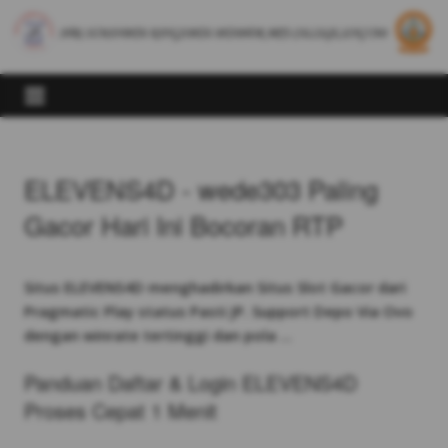
Skip
to
content
singvadcollege
singvadcollege
ELEVENS4D - wede303 Paling
Gacor Hari Ini Bocoran RTP
Situs ELEVENS4D menghadirkan Situs Slot Gacor dari
Pragmatic Play status Pasti JP. Support Depo Via Ovo
dengan winrate tertinggi dan pola ...
Panduan Daftar & Login ELEVENS4D
Proses Cepat 1 Menit