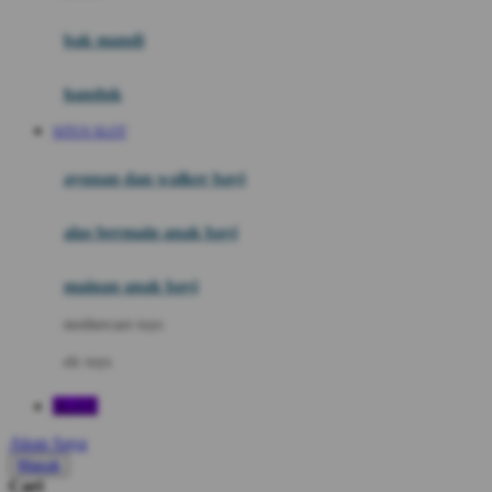
Mini Monkey
Moby
bak mandi
Momami
handuk
Mothercare
SITUS SLOT
Mustela
ayunan dan walker bayi
My Buddy Tag
My K
alas bermain anak bayi
N
mainan anak bayi
Naif
mothercare toys
Nike
elc toys
Nordic Natural
SLOT
Nuby
Akun Saya
Nuna
Masuk
Cari