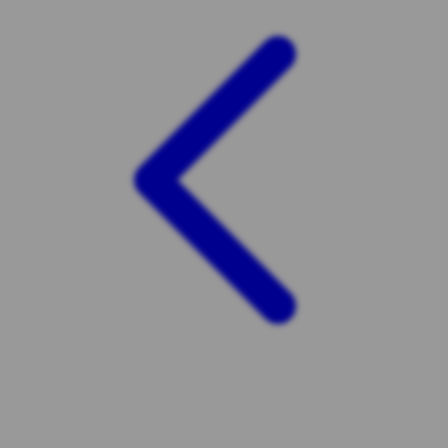
Squishmallows
Starbooks
Stick-O
Stokke
Sudocrem
Sumimo
Sunnylife
Sun-Staches
Swimava
T
Tommee Tippee
Trunki
Tutti Bambini