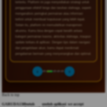
merasakan pengalaman bermain games seperti slot dan
bingo yang lebih menyenangkan dan mudah diakses
melalui aplikasi mobile maupun desktop.
‹
›
Back to top