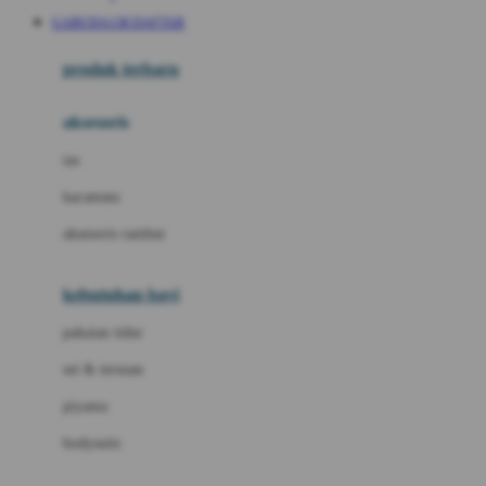
Awan
GARUDA138 DAFTAR
Azetabio
produk terbaru
B
aksesoris
Baabaasheepz
tas
Babiators
kacamata
Baby Dove
aksesoris rambut
Baby Jogger
Baby Rovega
kebutuhan bayi
Babybee
pakaian tidur
Banana Boat
set & terusan
Banz
piyama
Barbie
bodysuits
Beaba