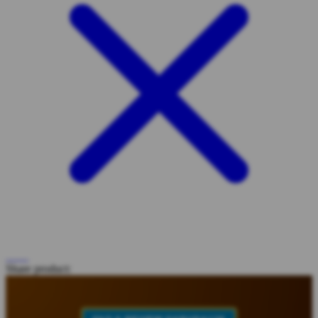
Share product: