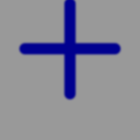
X
Xootz
Y
Yamatoya
Z
Zaxy
Zoggs
0-9
4Moms
59S