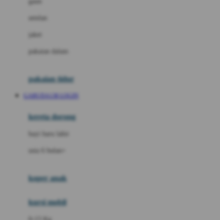
gaun
Dae Organics
setelan
Docare
jaket
Doona
pakaian dalam
Down To Earth
Drew
pakaian tidur
Dr. Brown's
GARUDA138 LOGIN
E
kereta dorong
ELC
bayi baru lahir
Ergobaby
usia 6 bulan+
Expert Care
koper anak
Ezyroller
kursi mobil
F
0-13 Kg