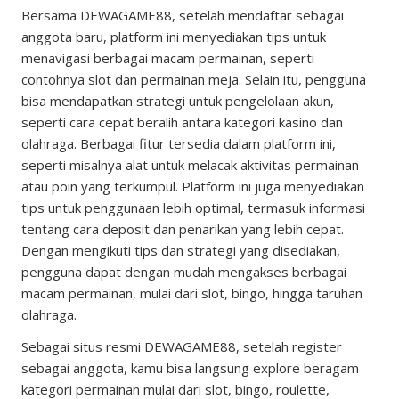
Bersama DEWAGAME88, setelah mendaftar sebagai
anggota baru, platform ini menyediakan tips untuk
menavigasi berbagai macam permainan, seperti
contohnya slot dan permainan meja. Selain itu, pengguna
bisa mendapatkan strategi untuk pengelolaan akun,
seperti cara cepat beralih antara kategori kasino dan
olahraga. Berbagai fitur tersedia dalam platform ini,
seperti misalnya alat untuk melacak aktivitas permainan
atau poin yang terkumpul. Platform ini juga menyediakan
tips untuk penggunaan lebih optimal, termasuk informasi
tentang cara deposit dan penarikan yang lebih cepat.
Dengan mengikuti tips dan strategi yang disediakan,
pengguna dapat dengan mudah mengakses berbagai
macam permainan, mulai dari slot, bingo, hingga taruhan
olahraga.
Sebagai situs resmi DEWAGAME88, setelah register
sebagai anggota, kamu bisa langsung explore beragam
kategori permainan mulai dari slot, bingo, roulette,