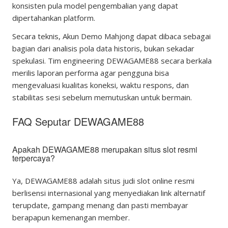
konsisten pula model pengembalian yang dapat
dipertahankan platform.
Secara teknis, Akun Demo Mahjong dapat dibaca sebagai
bagian dari analisis pola data historis, bukan sekadar
spekulasi. Tim engineering DEWAGAME88 secara berkala
merilis laporan performa agar pengguna bisa
mengevaluasi kualitas koneksi, waktu respons, dan
stabilitas sesi sebelum memutuskan untuk bermain.
FAQ Seputar DEWAGAME88
Apakah DEWAGAME88 merupakan situs slot resmi
terpercaya?
Ya, DEWAGAME88 adalah situs judi slot online resmi
berlisensi internasional yang menyediakan link alternatif
terupdate, gampang menang dan pasti membayar
berapapun kemenangan member.