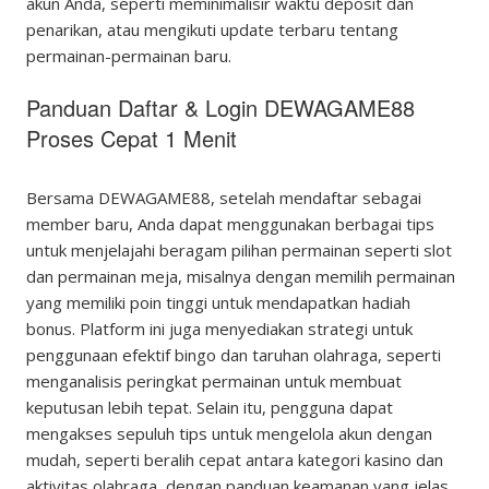
akun Anda, seperti meminimalisir waktu deposit dan
penarikan, atau mengikuti update terbaru tentang
permainan-permainan baru.
Panduan Daftar & Login DEWAGAME88
Proses Cepat 1 Menit
Bersama DEWAGAME88, setelah mendaftar sebagai
member baru, Anda dapat menggunakan berbagai tips
untuk menjelajahi beragam pilihan permainan seperti slot
dan permainan meja, misalnya dengan memilih permainan
yang memiliki poin tinggi untuk mendapatkan hadiah
bonus. Platform ini juga menyediakan strategi untuk
penggunaan efektif bingo dan taruhan olahraga, seperti
menganalisis peringkat permainan untuk membuat
keputusan lebih tepat. Selain itu, pengguna dapat
mengakses sepuluh tips untuk mengelola akun dengan
mudah, seperti beralih cepat antara kategori kasino dan
aktivitas olahraga, dengan panduan keamanan yang jelas.