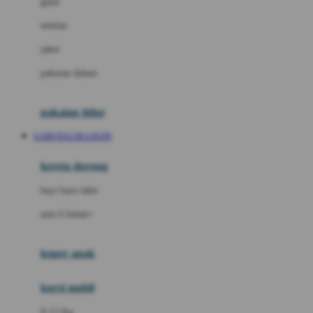
gaun
Dae Organics
setelan
Docare
jaket
Doona
pakaian dalam
Down To Earth
Drew
pakaian tidur
Dr. Brown's
GARUDA138 LOGIN
E
kereta dorong
ELC
bayi baru lahir
Ergobaby
usia 6 bulan+
Expert Care
koper anak
Ezyroller
kursi mobil
F
0-13 Kg