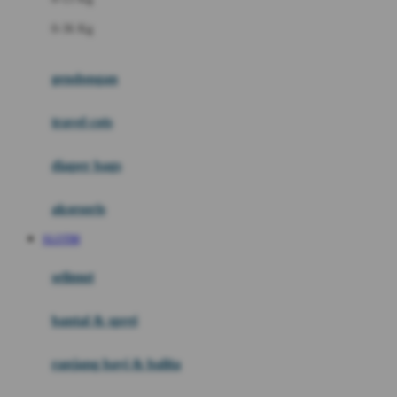
Felt So Sweet
0-36 Kg
Fisher Price
Flipper
gendongan
Friends Of Sally
travel cots
G
diaper bags
Gb
Geko
aksesoris
Graco
SLOT88
Gund
selimut
H
bantal & sprei
Habbie
Haenim
ranjang bayi & balita
Happy Horse