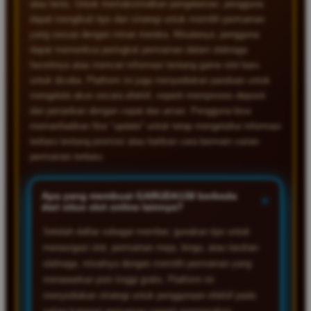
atau tenis. Untuk memaksimalkan pengalaman, pengguna
dapat mengikuti tips dan strategi untuk memilih permainan
yang sesuai dengan minat mereka. Misalanya, pengguna
dapat memeriksa peringkat permainan dalam olahraga
favoritnya atau mencari informasi tentang game slot baru
untuk dicoba. Platform ini juga menyediakan panduan untuk
mengelola akun secara efektif, seperti memproses deposit
dan penarikan dengan cepat dan aman. Pengguna bisa
memanfaatkan fitur "update" untuk tetap mengetahui informasi
terbaru tentang promosi atau bahkan cara bermain varian
permainan terbaru.
Apa yang membuat GARUDA138 berbeda
+
dari situs slot online lainnya?
Setelah daftar sebagai member, gunakan tips untuk
menavigasi slot, permainan meja, bingo, atau taruhan
olahraga, misalnya dengan memilih permainan yang
menawarkan poin tinggi gratis. Platform ini
menyediakan strategi untuk penggunaan efektif pada