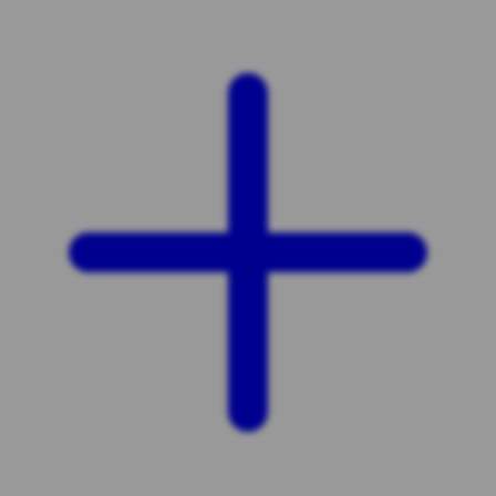
X
Xootz
Y
Yamatoya
Z
Zaxy
Zoggs
0-9
4Moms
59S