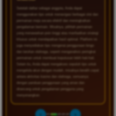
mudah melalui fitur-fitur yang praktis, contohnya
Verified User
efisien. Dengan fokus pada strategi penggunaan yang
dengan beralih cepat antara kategori kasino dan
efektif, pengguna dapat menjelajahi platform secara
olahraga. Dengan tips yang diberikan, pengguna dapat
maksimal dan meningkatkan keseluruhan pengalaman
mempelajari cara memaksimalkan pengalaman bermain
mereka .
di platform ini, seperti mencari update terbaru
permainan atau menggunakan strategi untuk deposit
dan penarikan yang cepat. Selain itu, platform ini juga
menawarkan panduan tentang cara menjelajahi
beragam pilihan permainan seperti slot dan bingo.
‹
›