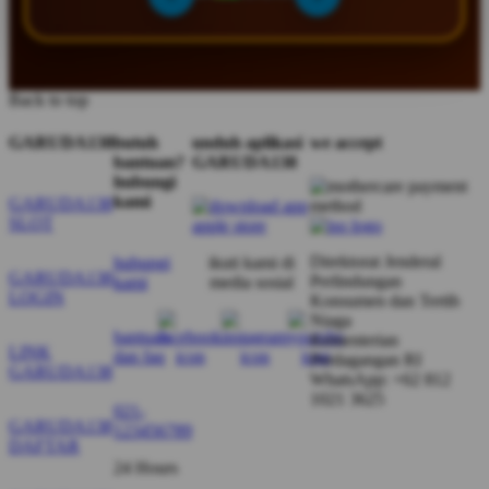
Back to top
GARUDA138
butuh
unduh aplikasi
we accept
bantuan?
GARUDA138
hubungi
kami
GARUDA138
SLOT
Direktorat Jenderal
hubungi
ikuti kami di
GARUDA138
Perlindungan
kami
media sosial
LOGIN
Konsumen dan Tertib
Niaga
bantuan
Kementerian
LINK
dan faq
Perdagangan RI
GARUDA138
WhatsApp: +62 812
1021 3625
021-
GARUDA138
123456789
DAFTAR
24 Hours