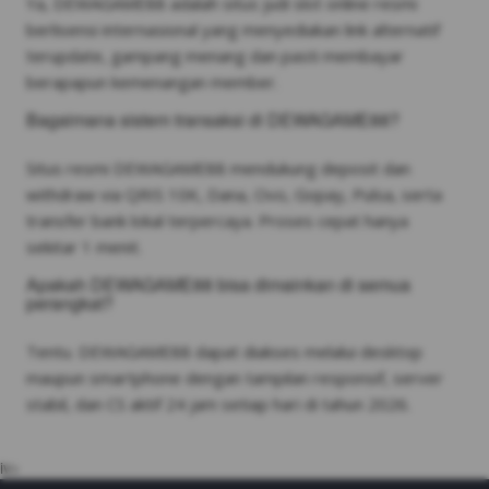
Ya, DEWAGAME88 adalah situs judi slot online resmi
berlisensi internasional yang menyediakan link alternatif
terupdate, gampang menang dan pasti membayar
berapapun kemenangan member.
Bagaimana sistem transaksi di DEWAGAME88?
Situs resmi DEWAGAME88 mendukung deposit dan
withdraw via QRIS 10K, Dana, Ovo, Gopay, Pulsa, serta
transfer bank lokal terpercaya. Proses cepat hanya
sekitar 1 menit.
Apakah DEWAGAME88 bisa dimainkan di semua
perangkat?
Tentu. DEWAGAME88 dapat diakses melalui desktop
maupun smartphone dengan tampilan responsif, server
stabil, dan CS aktif 24 jam setiap hari di tahun 2026.
iv>