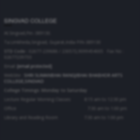
SINGVAD COLLEGE
At.Singvad,Pin:-389130.
Ta.Limkheda,Singvad, Gujarat,India PIN-389130
STD Code :
02677-239686 / 230572,9099454005 Fax No :
02677239733
Email :
[email protected]
WebSite :
SHRI SUMANBHAI RANGJIBHAI BHABHOR ARTS
COLLEGE,SINGVAD
College Timings :Monday to Saturday
Lecture Regular Morning Classes 8:15 am to 12:30 pm
Office 7:30 am to 1:00 pm
Library and Reading Room
7:30 am to 1:00 pm