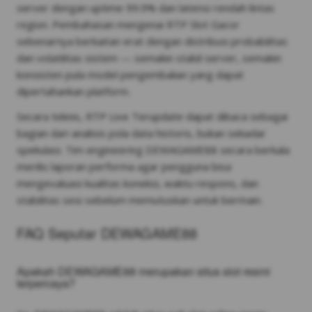
server dengan uptime 99.9% dan latensi rendah lintas
region. Pembahasan mengenai RTP Slot Gacor
sebenarnya berkaitan erat dengan distribusi probabilitas
dan volatilitas sistem — semakin stabil server, semakin
konsisten pula model pengembalian yang dapat
dipertahankan platform.
Secara teknis, RTP Live Terupdate dapat dibaca sebagai
bagian dari analisis pola data historis, bukan sekadar
spekulasi. Tim engineering DEWAGAME88 secara berkala
merilis laporan performa agar pengguna bisa
mengevaluasi kualitas koneksi, waktu respons, dan
stabilitas sesi sebelum memutuskan untuk bermain.
FAQ Seputar DEWAGAME88
Apakah DEWAGAME88 merupakan situs slot resmi
terpercaya?