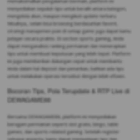
memaksimalkan pengalaman bermain, platform ini
menyediakan sepuluh tips untuk beralih antara kategori,
mengelola akun, maupun mengikuti update terbaru.
Misalnya,, selain bisa browsing berdasarkan favorit,
strategi manajemen poin di setiap game juga dapat kamu
pelajari secara praktis. Di section sports gaming, Anda
dapat menganalisis ranking permainan dan menerapkan
tips untuk membuat keputusan yang lebih tepat. Platform
ini juga memberikan dukungan cepat untuk membantu
Anda dalam hal deposit dan penarikan, bahkan ada tips
untuk melakukan operasi tersebut dengan lebih efisien.
Bocoran Tips, Pola Terupdate & RTP Live di
DEWAGAME88
Bersama DEWAGAME88, platform ini menyediakan
beragam permainan seperti slot gratis, bingo, table
games, dan sports-related gaming. Setelah register
sebagai anggota, kamu dapat mempelajari tips dan