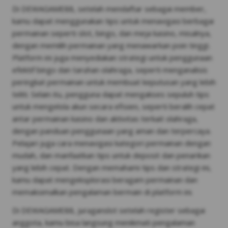
Di DEWAGAME88, setelah mendaftar sebagai member,
kamu dapat menggunakan tips untuk menavigasi berbagai
permainan seperti slot, bingo, dan meja kasino, misalnya,
dengan memilih permainan yang menawarkan poin tinggi.
Platform ini juga menyediakan strategi untuk penggunaan
efektif bingo dan taruhan olahraga, seperti menganalisis
peringkat permainan untuk membuat keputusan yang lebih
teliti. Selain itu, pengguna dapat mengakses sepuluh tips
untuk mengelola akun secara efisien, seperti beralih cepat
antar permainan kasino dan aktivitas terkait olahraga,
dengan panduan penggunaan yang aman dan terpercaya.
Pelajari juga cara menavigasi kategori permainan dengan
mudah, dan manfaatkan tips untuk deposit dan penarikan
yang lebih cepat. Dengan memahami tips dan strategi ini,
kamu dapat mengeksplorasi beragam permainan dan
memaksimalkan pengalaman bermain di platform ini.
Di DEWAGAME88, juraganslot setelah register sebagai
anggota, kamu bisa langsung menikmati pengalaman