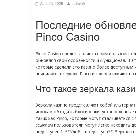
April 25, 2026
admlnlx
Последние обновле
Pinco Casino
Pinco Casino предоставляет своим пользовате
обновляя свои особенности и функционал. В э
которые сделали это казино более доступным и
появились в зеркале Pinco и как они влияют на 
Что такое зеркала каз
Зеркала казино представляют собой альтернат
игрокам обходить блокировки, установленные 
таких как Pinco, которые могут сталкиваться 
ссылкам пользователи могут легко находить до
недоступен.1. **Удобство доступа**. Зеркала 