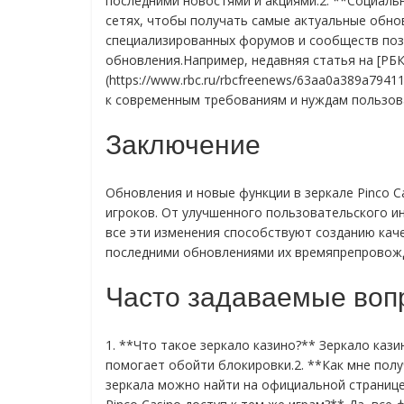
последними новостями и акциями.2. **Социаль
сетях, чтобы получать самые актуальные обно
специализированных форумов и сообществ позв
обновления.Например, недавняя статья на [РБК
(https://www.rbc.ru/rbcfreenews/63aa0a389a79
к современным требованиям и нуждам пользов
Заключение
Обновления и новые функции в зеркале Pinco C
игроков. От улучшенного пользовательского и
все эти изменения способствуют созданию каче
последними обновлениями их времяпрепровожд
Часто задаваемые воп
1. **Что такое зеркало казино?** Зеркало кази
помогает обойти блокировки.2. **Как мне получ
зеркала можно найти на официальной странице к