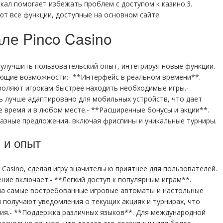
кал помогает избежать проблем с доступом к казино.3.
т все функции, доступные на основном сайте.
ле Pinco Casino
 улучшить пользовательский опыт, интегрируя новые функции.
ющие возможности:- **Интерфейс в реальном времени**.
зволяют игрокам быстрее находить необходимые игры.-
 лучше адаптировано для мобильных устройств, что дает
 время и в любом месте.- **Расширенные бонусы и акции**.
азные предложения, включая фриспины и уникальные турниры.
 и опыт
 Casino, сделал игру значительно приятнее для пользователей.
ние включает:- **Легкий доступ к популярным играм**.
на самые востребованные игровые автоматы и настольные
 получают уведомления о текущих акциях и турнирах, что
ия.- **Поддержка различных языков**. Для международной