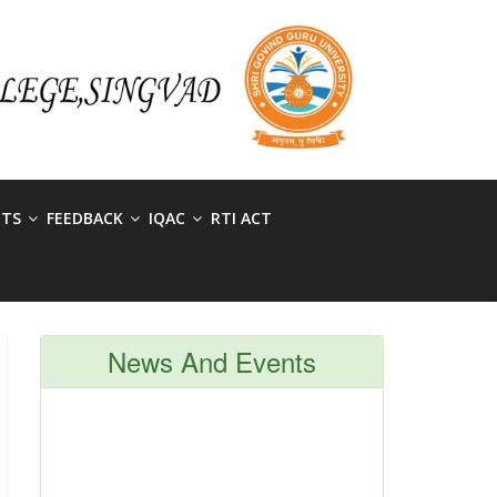
NTS
FEEDBACK
IQAC
RTI ACT
News And Events