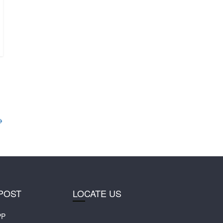
→
POST
LOCATE US
PP