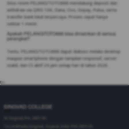
Situs resmi PELANGITOTO888 mendukung deposit dan
withdraw via QRIS 10K, Dana, Ovo, Gopay, Pulsa, serta
transfer bank lokal terpercaya. Proses cepat hanya
sekitar 1 menit.
Apakah PELANGITOTO888 bisa dimainkan di semua
perangkat?
Tentu. PELANGITOTO888 dapat diakses melalui desktop
maupun smartphone dengan tampilan responsif, server
stabil, dan CS aktif 24 jam setiap hari di tahun 2026.
iv>
SINGVAD COLLEGE
At.Singvad,Pin:-389130.
Ta.Limkheda,Singvad, Gujarat,India PIN-389130