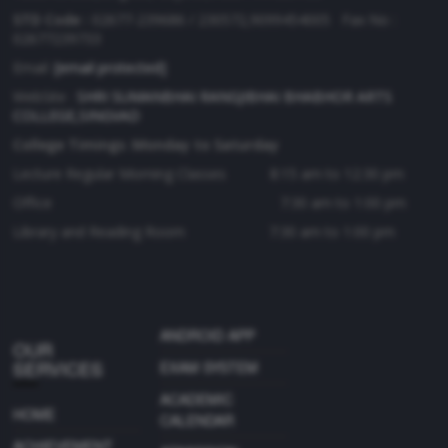
STD Code :
02677-239686 / 230572,9099454005 Fax No :
02677239733
Email :
[email protected]
WebSite :
SHRI SUMANBHAI RANGJIBHAI BHABHOR ARTS
COLLEGE,SINGVAD
College Timings :Monday to Saturday
Lecture Regular Morning Classes 8:15 am to 12:30 pm
Office 7:30 am to 1:00 pm
Library and Reading Room
7:30 am to 1:00 pm
ANDROID APP
OUR
SERVICES
EXAM SYSTEM
ACADEMIC
HOME
CALENDAR
ACHIEVEMENT