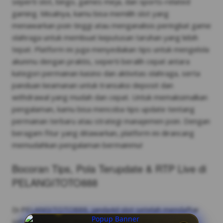
seperti slot, bingo, games meja, dan sports-related
gaming. Misalnya, kamu bisa memilih slot yang
menawarkan poin tinggi atau menganalisis peringkat game
olahraga untuk membuat keputusan taruhan yang lebih
tepat. Platform ini juga menyediakan tips untuk mengelola
akunmu dengan praktis, seperti beralih cepat antara
kategori permainan kasino dan aktivitas olahraga, serta
panduan keamanan untuk transaksi deposit dan
withdrawal yang mudah dan cepat. Untuk memaksimalkan
pengalaman, kamu bisa mencoba tips update tentang
permainan terbaru atau strategi manajemen poin. Dengan
beragam fitur yang ditawarkan, platform ini dirancang
memudahkan pengalaman bermainmu!
Bocoran Tips, Pola Terupdate & RTP Live di
PELANGITOTO888
Di PELANGITOTO888, janda4d slot setelah mendaftar
sebagai anggota, Anda bisa menggunakan tips untuk