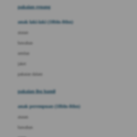
Buggygear
pakaian renang
Bumkins
anak laki-laki (18bln-8thn)
C
atasan
Cetaphil
bawahan
Chicco
setelan
Childlife
jaket
Clevamama
pakaian dalam
Cocolatte
Cottonseeds
pakaian ibu hamil
Cozy N Safe
anak perempuan (18bln-8thn)
Crane
atasan
Cybex
bawahan
D