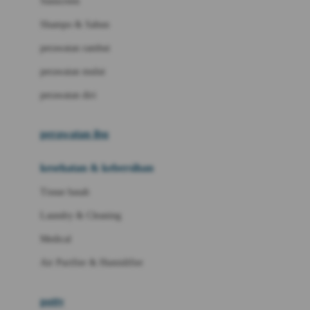
Sunscreen
London Taxi
Shampo & Sabun
Love To Dream
perawatan rambut
perawatan mulut
M
perawatan diri
Magformers
Mama's Choice
perawatan ibu
Mamas&Papas
kesehatan & kebersihan
Mamaway
Tissue basah
Maxi Cosi
Laundry & Cleaning
Megabloks
Medical
Micro
Air Purifier & Humidifier
MiDeer
Mimi & Lula
potty