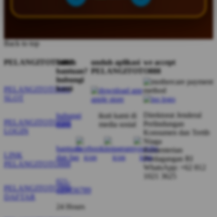
Back to top
PELANGITOTO888
butuh
unduh aplikasi
we accept
bantuan?
PELANGITOTO888
hubungi
kami
PELANGITOTO888
SLOT
Direktorat Jenderal
hubungi
ikuti kami di
PELANGITOTO888
Perlindungan
kami
media sosial
LOGIN
Konsumen dan Tertib
Niaga
bantuan
Kementerian
LINK
dan faq
Perdagangan RI
PELANGITOTO888
WhatsApp: +62 812
1021 3625
021-
PELANGITOTO888
123456789
DAFTAR
24 Hours
PELANGITOTO888