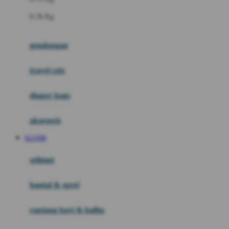
Felt So Sweet
0-36 Kg
Fisher Price
Flipper
gendongan
Friends Of Sally
travel cots
G
diaper bags
Gb
Geko
aksesoris
Graco
SLOT88
Gund
selimut
H
bantal & sprei
Habbie
Haenim
ranjang bayi & balita
Happy Horse