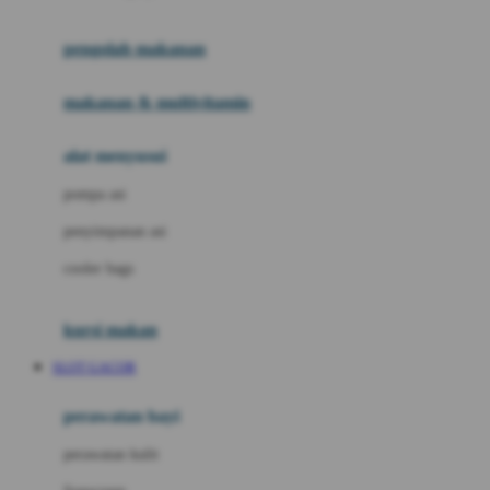
Joie
pengolah makanan
Joolz
Jujube
makanan & multivitamin
K
alat menyusui
Kiddycuts
pompa asi
Kumon
penyimpanan asi
L
cooler bags
Leapfrog
kursi makan
Leclerc
SLOT GACOR
Lee Vierra
Lillebaby
perawatan bayi
Little Bird Told Me
perawatan kulit
Little Miss Janis