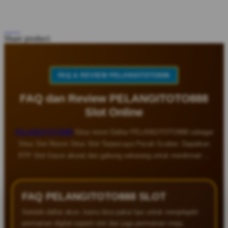
Share product:
FAQ & REVIEW PELANGITOTO888
FAQ dan Review PELANGITOTO888
Slot Online
PELANGITOTO888
Situs resmi Daftar PELANGITOTO888 sebagai
Situs Slot Resmi Situs Slot Terpercaya Pecah Scatter. Dapatkan
RTP Slot Gacor akurat dan gabung sekarang untuk menikmati ...
FAQ PELANGITOTO888 SLOT
Setelah daftar akun, kamu bisa pakai tips untuk menjelajahi
permainan digital seperti slot dan juga permainan meja,