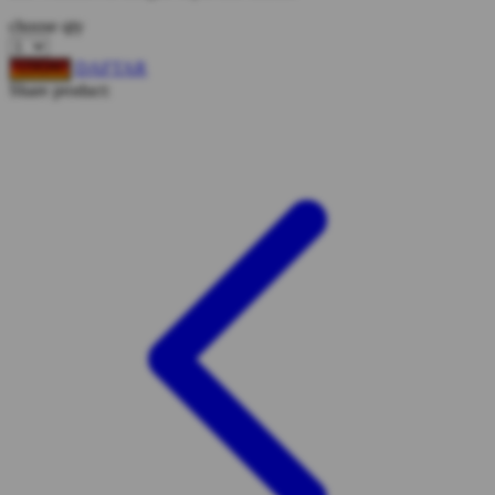
choose qty
Squishmallows
Starbooks
DAFTAR
LOGIN
Share product:
Stick-O
Stokke
Sudocrem
Sumimo
Sunnylife
Sun-Staches
Swimava
T
Tommee Tippee
Trunki
Tutti Bambini