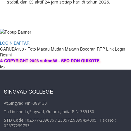
stabil, dan CS aktif 24 jam setiap hari di tahun 2026.
LOGIN
DAFTAR
GARUDA138 - Toto Macau Mudah Maxwin Bocoran RTP Link Login
Resmi
© COPYRIGHT 2026 sultan88 - SEO DON QUIXOTE.
iv>
SINGVAD COLLEGE
At.Singvad,Pin:-389130.
Ta.Limkheda,Singvad, Gujarat,India PIN-389130
STD Code :
02677-239686 / 230572,9099454005 Fax No :
02677239733