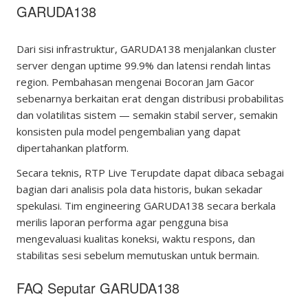
GARUDA138
Dari sisi infrastruktur, GARUDA138 menjalankan cluster
server dengan uptime 99.9% dan latensi rendah lintas
region. Pembahasan mengenai Bocoran Jam Gacor
sebenarnya berkaitan erat dengan distribusi probabilitas
dan volatilitas sistem — semakin stabil server, semakin
konsisten pula model pengembalian yang dapat
dipertahankan platform.
Secara teknis, RTP Live Terupdate dapat dibaca sebagai
bagian dari analisis pola data historis, bukan sekadar
spekulasi. Tim engineering GARUDA138 secara berkala
merilis laporan performa agar pengguna bisa
mengevaluasi kualitas koneksi, waktu respons, dan
stabilitas sesi sebelum memutuskan untuk bermain.
FAQ Seputar GARUDA138