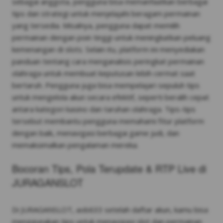
sebagai anggota, pengguna bisa memanfaatkan berbagai
tips dan strategi untuk menjelajahi beragam permainan
yang tersedia. Misalnya, pengguna dapat memilih
permainan dengan poin tinggi untuk meningkatkan peluang
kemenangan di slots. Selain itu, platform ini menyediakan
panduan tentang cara menganalisis peringkat permainan
olahraga untuk membuat keputusan lebih cermat saat
bertaruh. Pengguna juga bisa mempelajari sepuluh tips
untuk mengelola akun secara efektif, seperti beralih cepat
antara kategori kasino dan taruhan olahraga. Tips-tips
tersebut membantu pengguna memahami fitur platform
dengan baik, menavigasi berbagai game judi, dan
memaksimalkan pengalaman mereka.
Bocoran Tips, Pola Terupdate & RTP Live di
JURAGANSLOT
Di JURAGANSLOT, aob633 setelah daftar akun, kamu bisa
menggunakan tips untuk menavigasi slot dan permainan