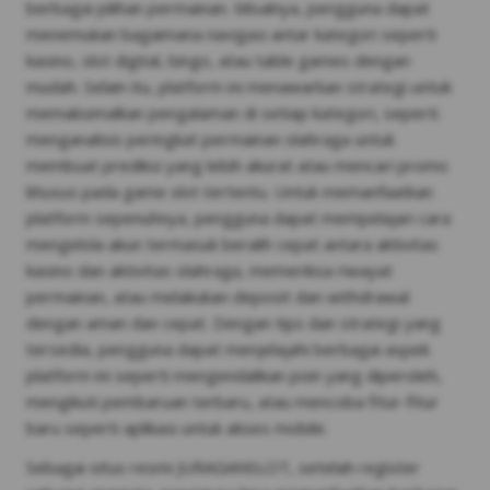
berbagai pilihan permainan. Misalnya, pengguna dapat
menemukan bagaimana navigasi antar kategori seperti
kasino, slot digital, bingo, atau table games dengan
mudah. Selain itu, platform ini menawarkan strategi untuk
memaksimalkan pengalaman di setiap kategori, seperti
menganalisis peringkat permainan olahraga untuk
membuat prediksi yang lebih akurat atau mencari promo
khusus pada game slot tertentu. Untuk memanfaatkan
platform sepenuhnya, pengguna dapat mempelajari cara
mengelola akun termasuk beralih cepat antara aktivitas
kasino dan aktivitas olahraga, memeriksa riwayat
permainan, atau melakukan deposit dan withdrawal
dengan aman dan cepat. Dengan tips dan strategi yang
tersedia, pengguna dapat menjelajahi berbagai aspek
platform ini seperti mengendalikan poin yang diperoleh,
mengikuti pembaruan terbaru, atau mencoba fitur-fitur
baru seperti aplikasi untuk akses mobile.
Sebagai situs resmi JURAGANSLOT, setelah register