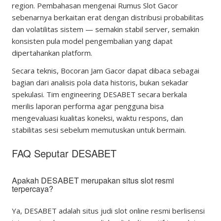
region. Pembahasan mengenai Rumus Slot Gacor
sebenarnya berkaitan erat dengan distribusi probabilitas
dan volatilitas sistem — semakin stabil server, semakin
konsisten pula model pengembalian yang dapat
dipertahankan platform.
Secara teknis, Bocoran Jam Gacor dapat dibaca sebagai
bagian dari analisis pola data historis, bukan sekadar
spekulasi. Tim engineering DESABET secara berkala
merilis laporan performa agar pengguna bisa
mengevaluasi kualitas koneksi, waktu respons, dan
stabilitas sesi sebelum memutuskan untuk bermain.
FAQ Seputar DESABET
Apakah DESABET merupakan situs slot resmi
terpercaya?
Ya, DESABET adalah situs judi slot online resmi berlisensi