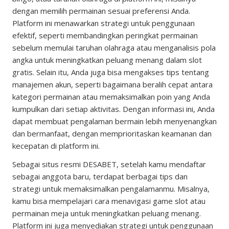
dengan memilih permainan sesuai preferensi Anda.
Platform ini menawarkan strategi untuk penggunaan
efektif, seperti membandingkan peringkat permainan
sebelum memulai taruhan olahraga atau menganalisis pola
angka untuk meningkatkan peluang menang dalam slot
gratis. Selain itu, Anda juga bisa mengakses tips tentang
manajemen akun, seperti bagaimana beralih cepat antara
kategori permainan atau memaksimalkan poin yang Anda
kumpulkan dari setiap aktivitas. Dengan informasi ini, Anda
dapat membuat pengalaman bermain lebih menyenangkan
dan bermanfaat, dengan memprioritaskan keamanan dan
kecepatan di platform ini.
Sebagai situs resmi DESABET, setelah kamu mendaftar
sebagai anggota baru, terdapat berbagai tips dan
strategi untuk memaksimalkan pengalamanmu. Misalnya,
kamu bisa mempelajari cara menavigasi game slot atau
permainan meja untuk meningkatkan peluang menang.
Platform ini juga menyediakan strategi untuk penggunaan