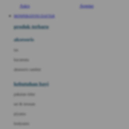
Asics
Aveeno
MONPERATOTO DAFTAR
produk terbaru
aksesoris
tas
kacamata
aksesoris rambut
kebutuhan bayi
pakaian tidur
set & terusan
piyama
bodysuits