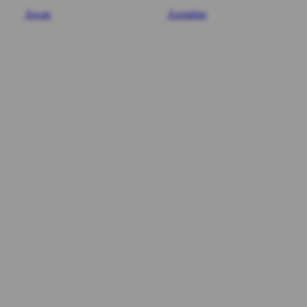
Awan
Azetabio