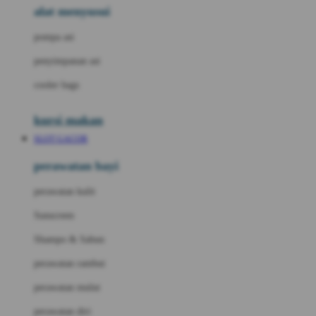
alat menyusui
pompa asi
penyimpanan asi
cooler bags
kursi makan
SLOT GACOR
perawatan bayi
perawatan kulit
Sunscreen
Shampo & Sabun
perawatan rambut
perawatan mulut
perawatan diri