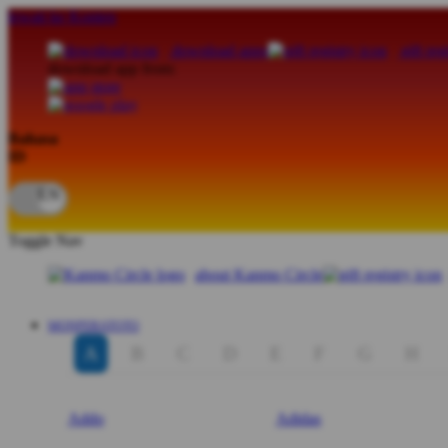
lewati ke Konten
download apps
gift reg
download app from:
Bahasa
ID
Toggle Nav
about Kanmo Circle
MONPERATOTO
A
B
C
D
E
F
G
H
Addo
Adidas