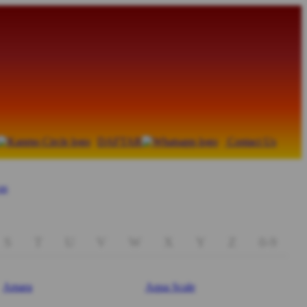
DAFTAR
Contact Us
us
S
T
U
V
W
X
Y
Z
0-9
Amara
Aqua Scale