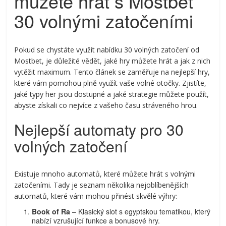
můžete hrát s Mostbet
30 volnými zatočeními
Pokud se chystáte využít nabídku 30 volných zatočení od
Mostbet, je důležité vědět, jaké hry můžete hrát a jak z nich
vytěžit maximum. Tento článek se zaměřuje na nejlepší hry,
které vám pomohou plně využít vaše volné otočky. Zjistíte,
jaké typy her jsou dostupné a jaké strategie můžete použít,
abyste získali co nejvíce z vašeho času stráveného hrou.
Nejlepší automaty pro 30
volných zatočení
Existuje mnoho automatů, které můžete hrát s volnými
zatočeními. Tady je seznam několika nejoblíbenějších
automatů, které vám mohou přinést skvělé výhry:
Book of Ra
– Klasický slot s egyptskou tematikou, který
nabízí vzrušující funkce a bonusové hry.