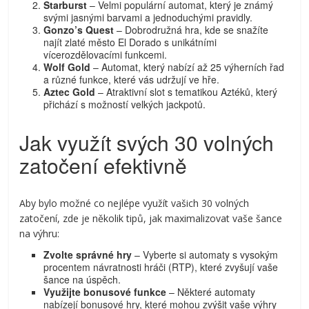
Starburst
– Velmi populární automat, který je známý
svými jasnými barvami a jednoduchými pravidly.
Gonzo’s Quest
– Dobrodružná hra, kde se snažíte
najít zlaté město El Dorado s unikátními
vícerozdělovacími funkcemi.
Wolf Gold
– Automat, který nabízí až 25 výherních řad
a různé funkce, které vás udržují ve hře.
Aztec Gold
– Atraktivní slot s tematikou Aztéků, který
přichází s možností velkých jackpotů.
Jak využít svých 30 volných
zatočení efektivně
Aby bylo možné co nejlépe využít vašich 30 volných
zatočení, zde je několik tipů, jak maximalizovat vaše šance
na výhru:
Zvolte správné hry
– Vyberte si automaty s vysokým
procentem návratnosti hráči (RTP), které zvyšují vaše
šance na úspěch.
Využijte bonusové funkce
– Některé automaty
nabízejí bonusové hry, které mohou zvýšit vaše výhry