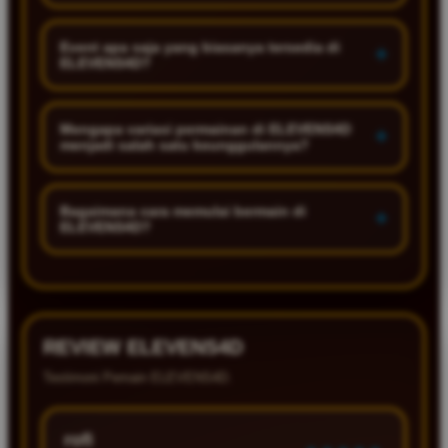
Setelah daftar akun, pengguna bisa langsung
memanfaatkan berbagai tips untuk menavigasi
Event apa saja yang biasanya tersedia di
+
ELEVENS4D?
permainan seperti slot dan table games, misalnya
dengan memilih permainan yang menawarkan poin
Setelah kamu berhasil register sebagai anggota, kamu
tinggi. Platform ini juga menyediakan strategi untuk
bisa menggunakan berbagai tips untuk menjelajahi
Mengapa variasi permainan di ELEVENS4D
penggunaan bingo dan taruhan olahraga yang efektif,
+
menjadi salah satu keunggulannya?
macam-macam permainan seperti slot, bingo, atau
seperti menganalisis peringkat permainan untuk
meja. Misalnya, pilihlah permainan yang menawarkan
membuat keputusan yang lebih hati-hati. Sebagai
Setelah mendaftar, sebagai anggota baru kamu bisa
poin tinggi, atau gunakan strategi khusus untuk taruhan
contoh, pengguna dapat mengakses sepuluh tips untuk
mendapatkan tips untuk menavigasi berbagai
Bagaimana cara memulai bermain di
olahraga seperti menganalisis ranking permainan agar
+
mengelola akunnya dengan baik, seperti beralih cepat
ELEVENS4D?
permainan seperti slot atau meja, misalnya dengan
keputusanmu lebih tepat. Platform ini juga
antara kategori kasino dan aktivitas olahraga serta
memilih permainan yang memiliki poin tinggi. Platform
menyediakan tips seputar penggunaan akun, mulai dari
Setelah register sebagai anggota, kamu bisa langsung
menggunakan panduan keamanan yang tersedia. Selain
ini juga menyediakan update harian dan strategi untuk
beralih cepat antara kategori kasino dan sports, hingga
beralih antar kategori mulai dari slot, bingo, roulette,
itu, platform ini memudahkan pengguna dalam mencari
penggunaan efektif bingo, taruhan olahraga, dan casino
cara deposit dan withdrawal dengan aman dan cepat.
hingga taruhan olahraga dan kasino live. Platform ini
informasi terbaru tentang permainan, dan bahkan
online seperti menganalisis peringkat permainan untuk
Selain itu, kamu bisa mendapatkan update terbaru
menyediakan tips navigasi serta update permainan
memberikan tips untuk melakukan deposit dan
membuat keputusan yang lebih hati-hati. Pengguna
REVIEW ELEVENS4D
tentang permainan baru dan promo menarik. Dengan
meja terbaru agar pengalamanmu tetap seru.
withdrawal secara cepat. Dengan demikian, platform ini
dapat dengan mudah mengakses tips untuk mengelola
memanfaatkan tips dan strategi yang ada, pengalaman
Testimoni Pemain ELEVENS4D.
Manajemen akun dan proses deposit serta penarikan
menawarkan pengalaman bermain yang mudah dan
akun, seperti beralih cepat antara permainan kasino dan
bermain judi online kamu akan semakin menyenangkan
cepat bisa diakses kapan saja untuk kenyamanan
menyenangkan, lengkap dengan berbagai fitur dan tips
aktivitas olahraga. Selain itu, pengguna bisa
dan mudah dimaksimalkan.
bertransaksi. Jangan lupa kumpulkan poin tinggi dari
bermanfaat untuk para penggunanya.
mendapatkan tips tentang cara deposit dan penarikan
dina
setiap permainan untuk memaksimalkan keuntungan