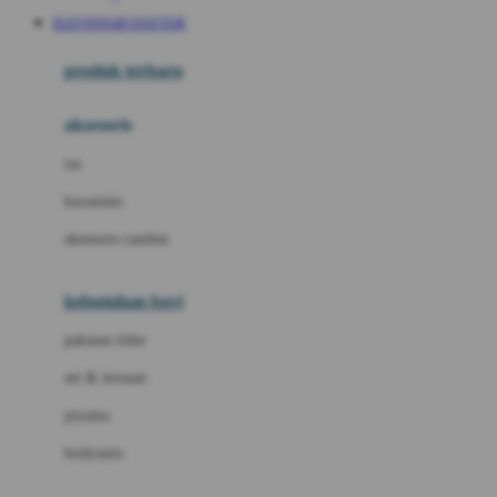
Awan
ELEVENS4D DAFTAR
Azetabio
produk terbaru
B
aksesoris
Baabaasheepz
tas
Babiators
kacamata
Baby Dove
aksesoris rambut
Baby Jogger
Baby Rovega
kebutuhan bayi
Babybee
pakaian tidur
Banana Boat
set & terusan
Banz
piyama
Barbie
bodysuits
Beaba