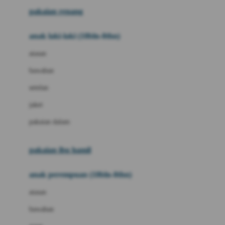
Buggygear
pakaian renang
Bumkins
anak laki-laki (18bln-8thn)
C
atasan
Cetaphil
bawahan
Chicco
setelan
Childlife
jaket
Clevamama
pakaian dalam
Cocolatte
Cottonseeds
pakaian ibu hamil
Cozy N Safe
anak perempuan (18bln-8thn)
Crane
atasan
Cybex
bawahan
D