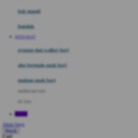
Mini Monkey
Moby
bak mandi
Momami
handuk
Mothercare
SITUS SLOT
Mustela
ayunan dan walker bayi
My Buddy Tag
My K
alas bermain anak bayi
N
mainan anak bayi
Naif
mothercare toys
Nike
elc toys
Nordic Natural
SLOT
Nuby
Akun Saya
Nuna
Masuk
Cari