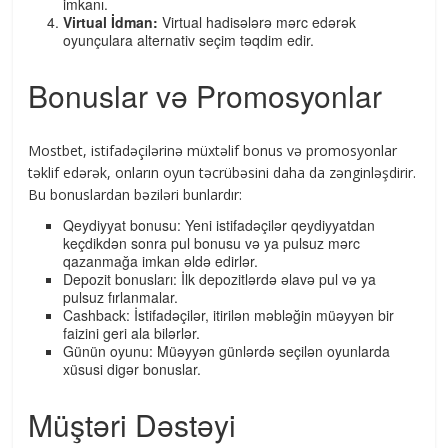
imkanı.
Virtual İdman:
Virtual hadisələrə mərc edərək
oyunçulara alternativ seçim təqdim edir.
Bonuslar və Promosyonlar
Mostbet, istifadəçilərinə müxtəlif bonus və promosyonlar
təklif edərək, onların oyun təcrübəsini daha da zənginləşdirir.
Bu bonuslardan bəziləri bunlardır:
Qeydiyyat bonusu: Yeni istifadəçilər qeydiyyatdan
keçdikdən sonra pul bonusu və ya pulsuz mərc
qazanmağa imkan əldə edirlər.
Depozit bonusları: İlk depozitlərdə əlavə pul və ya
pulsuz fırlanmalar.
Cashback: İstifadəçilər, itirilən məbləğin müəyyən bir
faizini geri ala bilərlər.
Günün oyunu: Müəyyən günlərdə seçilən oyunlarda
xüsusi digər bonuslar.
Müştəri Dəstəyi