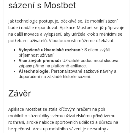
sázení s Mostbet
Jak technologie postupuje, očekává se, že mobilní sázení
bude i nadále expandovat. Aplikace Mostbet se již připravuje
na další inovace a vylepšení, aby udržela krok s měnícími se
potřebami uživatelů. V budoucnosti můžeme očekávat:
Vylepšené uživatelské rozhraní:
S cílem zvýšit
příjemnost užívání.
Více živých přenosů:
Uživatelé budou moci sledovat
zápasy přímo na platformě aplikace.
AI technologie:
Personalizované sázkové návrhy a
doporučení na základě historie sázení.
Závěr
Aplikace Mostbet se stala klíčovým hráčem na poli
mobilního sázení díky svému uživatelskému přívětivému
rozhraní, široké nabídce sportovních událostí a důrazu na
bezpečnost. Vzestup mobilního sázení je nezvratný a