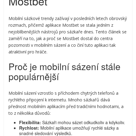
Mostbet
Mobilní sázkové trendy zažívají v posledních letech obrovský
rozmach, přičemž aplikace Mostbet se stala jedním z
nejoblíbenějších nástrojů pro sázkaře dnes. Tento článek se
zaměří na to, jak a proč se Mostbet dostal do centra
pozornosti v mobilním sázení a co činí tuto aplikaci tak
atraktivní pro hráče.
Proč je mobilní sázení stále
populárnější
Mobilní sázení vzrostlo s příchodem chytrých telefonů a
rychlého připojení k internetu. Mnoho sázkařů dává
přednost mobilním aplikacím před tradičními hodnotami, a
to z několika důvodů:
Flexibilita:
Sázkaři mohou sázet odkudkoliv a kdykoliv.
Rychlost:
Mobilní aplikace umožňují rychlé sázky a
snadné sledování výsledků.