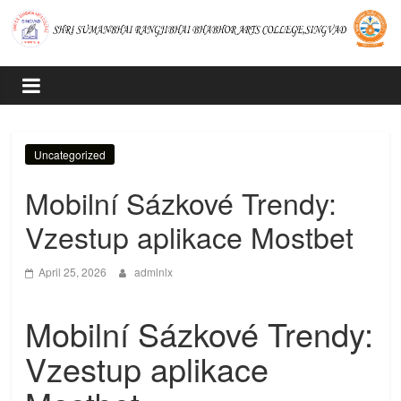
Skip
to
content
singvadcollege
singvadcollege
Uncategorized
Mobilní Sázkové Trendy:
Vzestup aplikace Mostbet
April 25, 2026
admlnlx
Mobilní Sázkové Trendy:
Vzestup aplikace