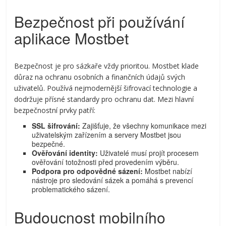
Bezpečnost při používání
aplikace Mostbet
Bezpečnost je pro sázkaře vždy prioritou. Mostbet klade
důraz na ochranu osobních a finančních údajů svých
uživatelů. Používá nejmodernější šifrovací technologie a
dodržuje přísné standardy pro ochranu dat. Mezi hlavní
bezpečnostní prvky patří:
SSL šifrování:
Zajišťuje, že všechny komunikace mezi
uživatelským zařízením a servery Mostbet jsou
bezpečné.
Ověřování identity:
Uživatelé musí projít procesem
ověřování totožnosti před provedením výběru.
Podpora pro odpovědné sázení:
Mostbet nabízí
nástroje pro sledování sázek a pomáhá s prevencí
problematického sázení.
Budoucnost mobilního