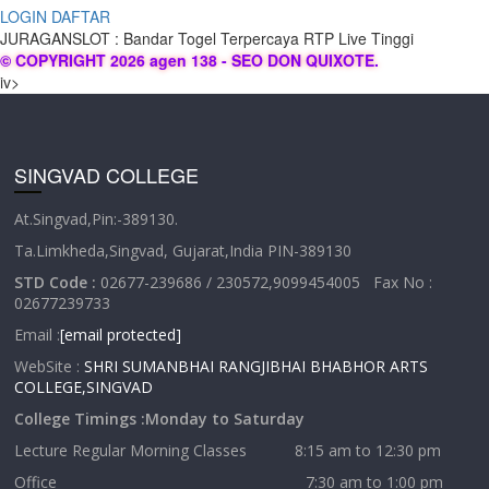
LOGIN
DAFTAR
JURAGANSLOT : Bandar Togel Terpercaya RTP Live Tinggi
© COPYRIGHT 2026 agen 138 - SEO DON QUIXOTE.
iv>
SINGVAD COLLEGE
At.Singvad,Pin:-389130.
Ta.Limkheda,Singvad, Gujarat,India PIN-389130
STD Code :
02677-239686 / 230572,9099454005 Fax No :
02677239733
Email :
[email protected]
WebSite :
SHRI SUMANBHAI RANGJIBHAI BHABHOR ARTS
COLLEGE,SINGVAD
College Timings :Monday to Saturday
Lecture Regular Morning Classes 8:15 am to 12:30 pm
Office 7:30 am to 1:00 pm