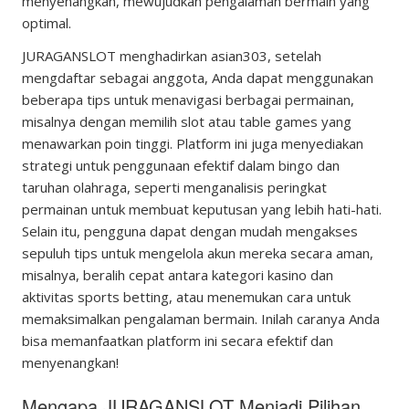
menyenangkan, mewujudkan pengalaman bermain yang
optimal.
JURAGANSLOT menghadirkan asian303, setelah
mengdaftar sebagai anggota, Anda dapat menggunakan
beberapa tips untuk menavigasi berbagai permainan,
misalnya dengan memilih slot atau table games yang
menawarkan poin tinggi. Platform ini juga menyediakan
strategi untuk penggunaan efektif dalam bingo dan
taruhan olahraga, seperti menganalisis peringkat
permainan untuk membuat keputusan yang lebih hati-hati.
Selain itu, pengguna dapat dengan mudah mengakses
sepuluh tips untuk mengelola akun mereka secara aman,
misalnya, beralih cepat antara kategori kasino dan
aktivitas sports betting, atau menemukan cara untuk
memaksimalkan pengalaman bermain. Inilah caranya Anda
bisa memanfaatkan platform ini secara efektif dan
menyenangkan!
Mengapa JURAGANSLOT Menjadi Pilihan