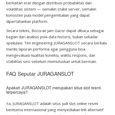
berkaitan erat dengan distribusi probabilitas dan
volatilitas sistem — semakin stabil server, semakin
konsisten pula model pengembalian yang dapat
dipertahankan platform.
Secara teknis, Bocoran Jam Gacor dapat dibaca sebagai
bagian dari analisis pola data historis, bukan sekadar
spekulasi. Tim engineering JURAGANSLOT secara berkala
merilis laporan performa agar pengguna bisa
mengevaluasi kualitas koneksi, waktu respons, dan
stabilitas sesi sebelum memutuskan untuk bermain.
FAQ Seputar JURAGANSLOT
Apakah JURAGANSLOT merupakan situs slot resmi
terpercaya?
Ya, JURAGANSLOT adalah situs judi slot online resmi
berlisensi internasional yang menyediakan link alternatif