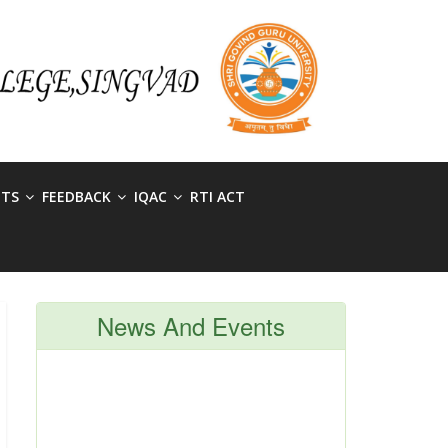
NTS
FEEDBACK
IQAC
RTI ACT
News And Events