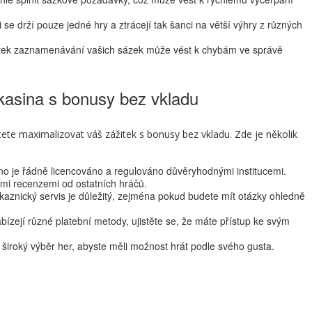
i se drží pouze jedné hry a ztrácejí tak šanci na větší výhry z různých
tek zaznamenávání vašich sázek může vést k chybám ve správě
 kasina s bonusy bez vkladu
cete maximalizovat váš zážitek s bonusy bez vkladu. Zde je několik
ino je řádně licencováno a regulováno důvěryhodnými institucemi.
ími recenzemi od ostatních hráčů.
aznický servis je důležitý, zejména pokud budete mít otázky ohledně
ízejí různé platební metody, ujistěte se, že máte přístup ke svým
í široký výběr her, abyste měli možnost hrát podle svého gusta.