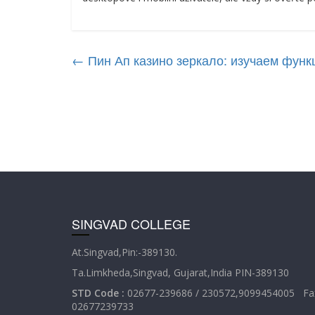
←
Пин Ап казино зеркало: изучаем функ
SINGVAD COLLEGE
At.Singvad,Pin:-389130.
Ta.Limkheda,Singvad, Gujarat,India PIN-389130
STD Code :
02677-239686 / 230572,9099454005 Fax
02677239733