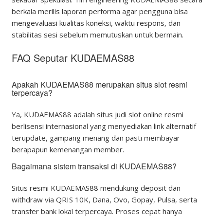
berkala merilis laporan performa agar pengguna bisa
mengevaluasi kualitas koneksi, waktu respons, dan
stabilitas sesi sebelum memutuskan untuk bermain.
FAQ Seputar KUDAEMAS88
Apakah KUDAEMAS88 merupakan situs slot resmi
terpercaya?
Ya, KUDAEMAS88 adalah situs judi slot online resmi
berlisensi internasional yang menyediakan link alternatif
terupdate, gampang menang dan pasti membayar
berapapun kemenangan member.
Bagaimana sistem transaksi di KUDAEMAS88?
Situs resmi KUDAEMAS88 mendukung deposit dan
withdraw via QRIS 10K, Dana, Ovo, Gopay, Pulsa, serta
transfer bank lokal terpercaya. Proses cepat hanya