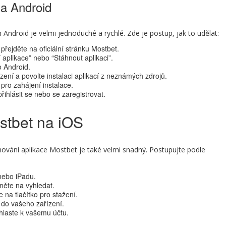
na Android
Android je velmi jednoduché a rychlé. Zde je postup, jak to udělat:
řejděte na oficiální stránku Mostbet.
aplikace” nebo “Stáhnout aplikaci”.
o Android.
zení a povolte instalaci aplikací z neznámých zdrojů.
pro zahájení instalace.
řihlásit se nebo se zaregistrovat.
stbet na iOS
ování aplikace Mostbet je také velmi snadný. Postupujte podle
nebo iPadu.
něte na vyhledat.
 na tlačítko pro stažení.
 do vašeho zařízení.
ihlaste k vašemu účtu.