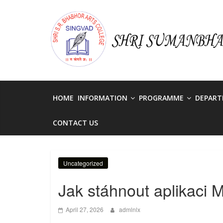
Skip
to
singvadcollege
content
singvadcollege
HOME
INFORMATION
PROGRAMME
DEPAR
CONTACT US
Uncategorized
Jak stáhnout aplikaci 
April 27, 2026
admlnlx