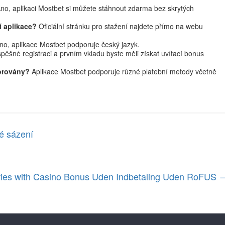
no, aplikaci Mostbet si můžete stáhnout zdarma bez skrytých
í aplikace?
Oficiální stránku pro stažení najdete přímo na webu
o, aplikace Mostbet podporuje český jazyk.
pěšné registraci a prvním vkladu byste měli získat uvítací bonus
porovány?
Aplikace Mostbet podporuje různé platební metody včetně
é sázení
ries with Casino Bonus Uden Indbetaling Uden RoFUS