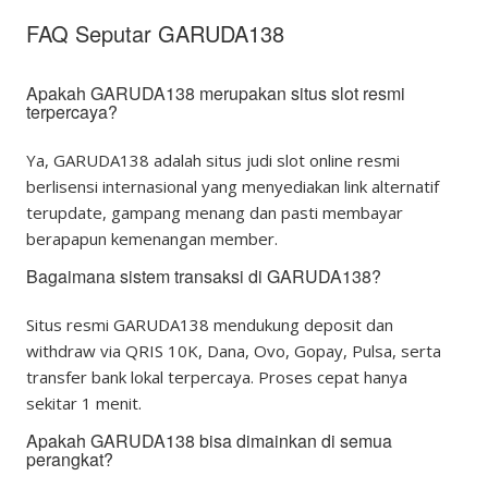
FAQ Seputar GARUDA138
Apakah GARUDA138 merupakan situs slot resmi
terpercaya?
Ya, GARUDA138 adalah situs judi slot online resmi
berlisensi internasional yang menyediakan link alternatif
terupdate, gampang menang dan pasti membayar
berapapun kemenangan member.
Bagaimana sistem transaksi di GARUDA138?
Situs resmi GARUDA138 mendukung deposit dan
withdraw via QRIS 10K, Dana, Ovo, Gopay, Pulsa, serta
transfer bank lokal terpercaya. Proses cepat hanya
sekitar 1 menit.
Apakah GARUDA138 bisa dimainkan di semua
perangkat?