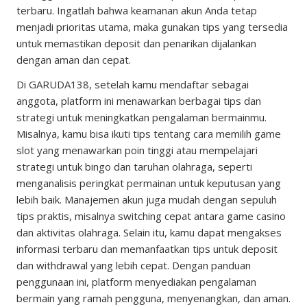
terbaru. Ingatlah bahwa keamanan akun Anda tetap
menjadi prioritas utama, maka gunakan tips yang tersedia
untuk memastikan deposit dan penarikan dijalankan
dengan aman dan cepat.
Di GARUDA138, setelah kamu mendaftar sebagai
anggota, platform ini menawarkan berbagai tips dan
strategi untuk meningkatkan pengalaman bermainmu.
Misalnya, kamu bisa ikuti tips tentang cara memilih game
slot yang menawarkan poin tinggi atau mempelajari
strategi untuk bingo dan taruhan olahraga, seperti
menganalisis peringkat permainan untuk keputusan yang
lebih baik. Manajemen akun juga mudah dengan sepuluh
tips praktis, misalnya switching cepat antara game casino
dan aktivitas olahraga. Selain itu, kamu dapat mengakses
informasi terbaru dan memanfaatkan tips untuk deposit
dan withdrawal yang lebih cepat. Dengan panduan
penggunaan ini, platform menyediakan pengalaman
bermain yang ramah pengguna, menyenangkan, dan aman.