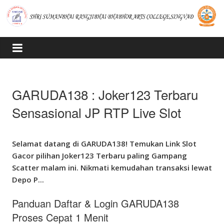
Skip
to
content
singvadcollege
singvadcollege
GARUDA138 : Joker123 Terbaru
Sensasional JP RTP Live Slot
Selamat datang di GARUDA138! Temukan Link Slot
Gacor pilihan Joker123 Terbaru paling Gampang
Scatter malam ini. Nikmati kemudahan transaksi lewat
Depo P...
Panduan Daftar & Login GARUDA138
Proses Cepat 1 Menit