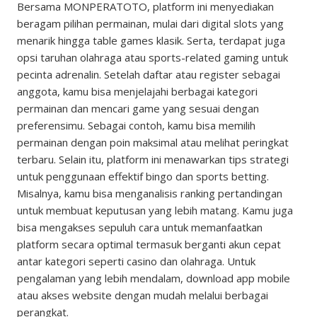
Bersama MONPERATOTO, platform ini menyediakan
beragam pilihan permainan, mulai dari digital slots yang
menarik hingga table games klasik. Serta, terdapat juga
opsi taruhan olahraga atau sports-related gaming untuk
pecinta adrenalin. Setelah daftar atau register sebagai
anggota, kamu bisa menjelajahi berbagai kategori
permainan dan mencari game yang sesuai dengan
preferensimu. Sebagai contoh, kamu bisa memilih
permainan dengan poin maksimal atau melihat peringkat
terbaru. Selain itu, platform ini menawarkan tips strategi
untuk penggunaan effektif bingo dan sports betting.
Misalnya, kamu bisa menganalisis ranking pertandingan
untuk membuat keputusan yang lebih matang. Kamu juga
bisa mengakses sepuluh cara untuk memanfaatkan
platform secara optimal termasuk berganti akun cepat
antar kategori seperti casino dan olahraga. Untuk
pengalaman yang lebih mendalam, download app mobile
atau akses website dengan mudah melalui berbagai
perangkat.