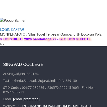
LOGIN
DAFTAR
MONPERATOTO : Situs Togel Terbesar Gampang JP Bocoran Pola
© COPYRIGHT 2026 bandartogel77 - SEO DON QUIXOTE.
iv>
SINGVAD COLLEGE
At.Singvad,Pin:-389130.
Ta.Limkheda,Singvad, Gujarat,India PIN-389130
STD Code :
02677-239686 / 230572,9099454005 Fax No :
02677239733
Email :
[email protected]
WebSite :
SHRI SUMANBHAI RANGJIBHAI BHABHOR ARTS