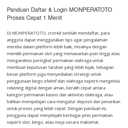
Panduan Daftar & Login MONPERATOTO
Proses Cepat 1 Menit
Di MONPERATOTO, crot4d setelah mendaftar, para
anggota dapat menggunakan tips agar pengalaman
mereka dalam platform lebih baik, misalnya dengan
memilih permainan slot yang menawarkan poin tinggi atau
menganalisis peringkat permainan olahraga untuk
membuat keputusan taruhan yang lebih bijak. Sebagian
besar platform juga menyediakan strategi untuk
penggunaan bingo efektif dan olahraga seperti mengelola
rekening digital dengan aman, beralih cepat antara
kategori permainan kasino dan aktivitas olahraga, atau
bahkan mempelajari cara mengatur deposit dan penarikan
untuk proses yang lebih cepat. Dengan panduan ini,
pengguna dapat menjelajahi berbagai jenis permainan
seperti slot, bingo, atau meja secara maksimal.