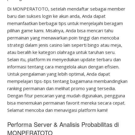
Di MONPERATOTO, setelah mendaftar sebagai member
baru dan sukses login ke akun anda, Anda dapat
memanfaatkan berbagai tips untuk menjelajahi beragam
pilihan game kami. Misalnya, Anda bisa mencari tahu
permainan yang menawarkan poin tinggi dan mencoba
strategi dalam jenis casino lain seperti bingo atau meja,
atau beralih ke kategori olahraga untuk taruhan seru.
Selain itu, platform ini menyediakan update terbaru dan
informasi tentang cara mengelola akun dengan efisien.
Untuk pengalaman yang lebih optimal, Anda dapat
mempelajari tips-tips tentang bagaimana membandingkan
ranking permainan dan melihat promo yang tersedia.
Dengan fitur pencarian yang mudah digunakan, pengguna
bisa menemukan permainan favorit mereka secara cepat.
Selamat mencoba dan menavigasi platform kami!
Performa Server & Analisis Probabilitas di
MONPERATOTO