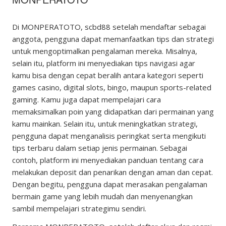
Di MONPERATOTO, scbd88 setelah mendaftar sebagai
anggota, pengguna dapat memanfaatkan tips dan strategi
untuk mengoptimalkan pengalaman mereka. Misalnya,
selain itu, platform ini menyediakan tips navigasi agar
kamu bisa dengan cepat beralih antara kategori seperti
games casino, digital slots, bingo, maupun sports-related
gaming. Kamu juga dapat mempelajari cara
memaksimalkan poin yang didapatkan dari permainan yang
kamu mainkan. Selain itu, untuk meningkatkan strategi,
pengguna dapat menganalisis peringkat serta mengikuti
tips terbaru dalam setiap jenis permainan. Sebagai
contoh, platform ini menyediakan panduan tentang cara
melakukan deposit dan penarikan dengan aman dan cepat.
Dengan begitu, pengguna dapat merasakan pengalaman
bermain game yang lebih mudah dan menyenangkan
sambil mempelajari strategimu sendiri.