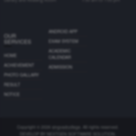
ANDROID APP
OUR
SERVICES
EXAM SYSTEM
ACADEMIC
HOME
CALENDAR
ACHIEVEMENT
ADMISSION
PHOTO GALLARY
RESULT
NOTICE
Copyright © 2026
singvadcollege
. All rights reserved.
DEVELOP BY
NEXTGEN SOFTWARE SOLUTION
.