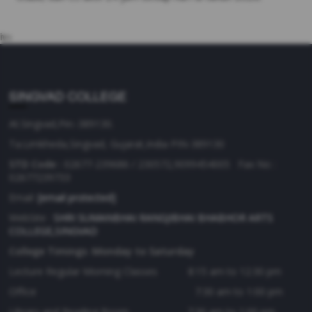
iv>
SINGVAD COLLEGE
At.Singvad,Pin:-389130.
Ta.Limkheda,Singvad, Gujarat,India PIN-389130
STD Code :
02677-239686 / 230572,9099454005 Fax No :
02677239733
Email :
[email protected]
WebSite :
SHRI SUMANBHAI RANGJIBHAI BHABHOR ARTS
COLLEGE,SINGVAD
College Timings :Monday to Saturday
Lecture Regular Morning Classes 8:15 am to 12:30 pm
Office 7:30 am to 1:00 pm
Library and Reading Room
7:30 am to 1:00 pm