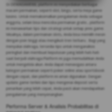
Di DEWAGAME88, platform ini menyediakan berbagai
macam permainan, seperti slot, bingo, serta meja game
kasino. Untuk memaksimalkan pengalaman Anda sebagai
anggota, selain bisa mencoba permainan gratis , platform
ini menawarkan tips dan strategi untuk setiap jenis game.
Misalnya, dalam permainan slots, Anda bisa memilih mesin
dengan poin tinggi atau mengikuti tren terbaru . Bagi yang
menyukai olahraga, tersedia tips untuk menganalisis
peringkat dan membuat keputusan yang lebih hati-hati
saat berjudi olahraga.Platform ini juga memudahkan Anda
untuk mengelola akun. Anda dapat menavigasi antara
kategori permainan seperti poker online atau sportsbook
dengan cepat, dan platform ini aman digunakan. Dengan
update game terkini dan tips mengenai deposit serta
penarikan yang lebih cepat, Anda pasti akan mendapatkan
pengalaman yang menyenangkan.
Performa Server & Analisis Probabilitas di