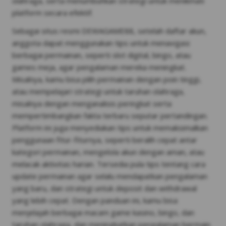
olahraga, serta menumbuhkan strategi untuk menikmati
platform secara efektif.
Sebagai situs resmi DEWAGAME88, setelah daftar akun,
anggota dapat menggunakan tips untuk menavigasi
berbagai permainan, seperti slot digital, bingo, atau
games meja, agar pengalaman mereka meningkat.
Misalnya, kamu bisa pilih permainan dengan poin tinggi,
atau mempelajari strategi untuk taruhan olahraga,
misalnya dengan menganalisis peringkat serta
mempertimbangkan fakta terbaru seputar pertandingan.
Platform ini juga menyediakan tips untuk memaksimalkan
penggunaan fitur-fiturnya, seperti beralih cepat antar
kategori permainan, mengelola akun dengan aman, atau
melacak aktivitas harian. Tersedia pula tips tentang cara
update permainan agar selalu mendapatkan pengalaman
yang baru, dan strategi untuk deposit dan withdrawal
yang lebih cepat. Dengan panduan ini, kamu bisa
menjelajah berbagai macam game kasino, bingo, dan
taruhan olahraga, dan meningkatkan pengalaman bermain