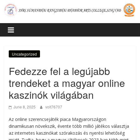
Skip
to
content
singvadcollege
singvadcollege
Uncategorized
Fedezze fel a legújabb
trendeket a magyar online
kaszinók világában
June 8, 2025
volt76707
Az online szerencsejáték piaca Magyarországon
dinamikusan növekszik, évente több millió játékos választja
az internetes kaszinókat szórakozás és nyerési lehetőség
miatt. Tudta, hogy a magyar játékosok 2023-ban több mint