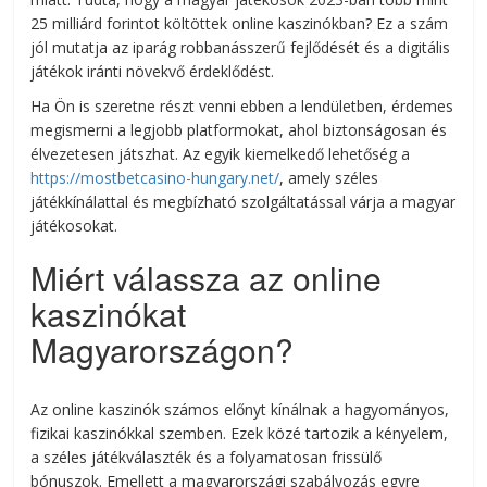
25 milliárd forintot költöttek online kaszinókban? Ez a szám
jól mutatja az iparág robbanásszerű fejlődését és a digitális
játékok iránti növekvő érdeklődést.
Ha Ön is szeretne részt venni ebben a lendületben, érdemes
megismerni a legjobb platformokat, ahol biztonságosan és
élvezetesen játszhat. Az egyik kiemelkedő lehetőség a
https://mostbetcasino-hungary.net/
, amely széles
játékkínálattal és megbízható szolgáltatással várja a magyar
játékosokat.
Miért válassza az online
kaszinókat
Magyarországon?
Az online kaszinók számos előnyt kínálnak a hagyományos,
fizikai kaszinókkal szemben. Ezek közé tartozik a kényelem,
a széles játékválaszték és a folyamatosan frissülő
bónuszok. Emellett a magyarországi szabályozás egyre