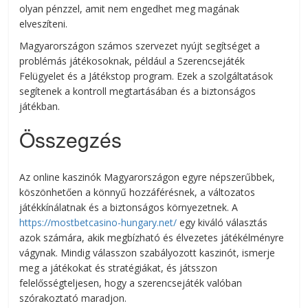
olyan pénzzel, amit nem engedhet meg magának
elveszíteni.
Magyarországon számos szervezet nyújt segítséget a
problémás játékosoknak, például a Szerencsejáték
Felügyelet és a Játékstop program. Ezek a szolgáltatások
segítenek a kontroll megtartásában és a biztonságos
játékban.
Összegzés
Az online kaszinók Magyarországon egyre népszerűbbek,
köszönhetően a könnyű hozzáférésnek, a változatos
játékkínálatnak és a biztonságos környezetnek. A
https://mostbetcasino-hungary.net/
egy kiváló választás
azok számára, akik megbízható és élvezetes játékélményre
vágynak. Mindig válasszon szabályozott kaszinót, ismerje
meg a játékokat és stratégiákat, és játsszon
felelősségteljesen, hogy a szerencsejáték valóban
szórakoztató maradjon.