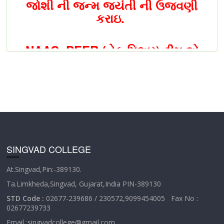
જોશી ની જન્મ જયંતી ની ઉજવણી
કરાઇ.
NAAC PEER (નેક પિઅર) ટીમ એ
આર્ટ્સ કોલેજ સિંગવડ ની મુલાકાત લીધી
સિંગવડ કોલેજ ખાતે એક દિવસીય
રાષ્ટ્રીય સેમીનાર યોજાશે
સિંગવડ કોલેજ ખાતે એક દિવસીય
રાષ્ટ્રીય સેમીનાર
SINGVAD COLLEGE
At.Singvad,Pin:-389130.
SHRI SUMANBHAI
WELCOME TO
Ta.Limkheda,Singvad, Gujarat,India PIN-389130
RANGJIBHAI BHABHOR ARTS
STD Code :
02677-239686 / 230572,9099454005 Fax No :
COLLEGE,SINGVAD
02677239733
Email :singvadcollege@gmail.com