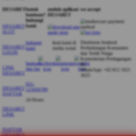
Back to top
DESABET
butuh
unduh aplikasi
we accept
bantuan?
DESABET
hubungi
kami
DESABET
SLOT
Direktorat Jenderal
hubungi
ikuti kami di
DESABET
Perlindungan Konsumen
kami
media sosial
LOGIN
dan Tertib Niaga
Kementerian Perdagangan
bantuan
RI
LINK
dan faq
WhatsApp: +62 812 1021
DESABET
3625
021-
DESABET
123456789
DAFTAR
24 Hours
DESABET