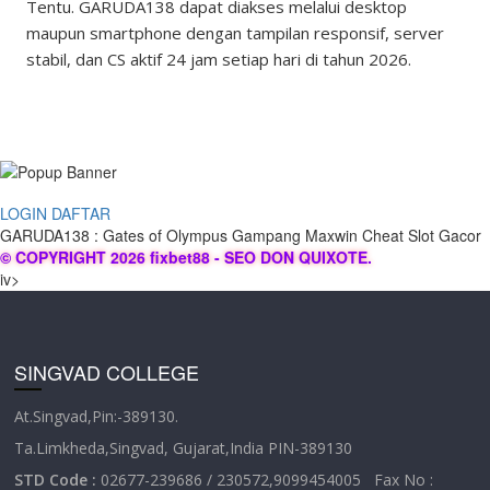
Tentu. GARUDA138 dapat diakses melalui desktop
maupun smartphone dengan tampilan responsif, server
stabil, dan CS aktif 24 jam setiap hari di tahun 2026.
LOGIN
DAFTAR
GARUDA138 : Gates of Olympus Gampang Maxwin Cheat Slot Gacor
© COPYRIGHT 2026 fixbet88 - SEO DON QUIXOTE.
iv>
SINGVAD COLLEGE
At.Singvad,Pin:-389130.
Ta.Limkheda,Singvad, Gujarat,India PIN-389130
STD Code :
02677-239686 / 230572,9099454005 Fax No :