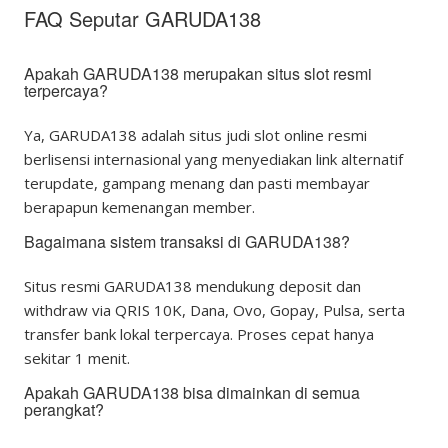
FAQ Seputar GARUDA138
Apakah GARUDA138 merupakan situs slot resmi
terpercaya?
Ya, GARUDA138 adalah situs judi slot online resmi
berlisensi internasional yang menyediakan link alternatif
terupdate, gampang menang dan pasti membayar
berapapun kemenangan member.
Bagaimana sistem transaksi di GARUDA138?
Situs resmi GARUDA138 mendukung deposit dan
withdraw via QRIS 10K, Dana, Ovo, Gopay, Pulsa, serta
transfer bank lokal terpercaya. Proses cepat hanya
sekitar 1 menit.
Apakah GARUDA138 bisa dimainkan di semua
perangkat?