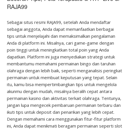
RAJA99
Sebagai situs resmi RAJA99, setelah Anda mendaftar
sebagai anggota, Anda dapat memanfaatkan berbagai
tips untuk menjelajahi dan memaksimalkan pengalaman
Anda di platform ini. Misalnya, cari game-game dengan
poin tinggi untuk meningkatkan total poin yang Anda
dapatkan. Platform ini juga menyediakan strategi untuk
membantumu memahami permainan bingo dan taruhan
olahraga dengan lebih baik, seperti menganalisis peringkat
permainan untuk membuat keputusan yang tepat. Selain
itu, kamu bisa mempertimbangkan tips untuk mengelola
akunmu dengan mudah, misalnya beralih cepat antara
permainan kasino dan aktivitas terkait olahraga. Tentunya,
jangan lupa mengecek pembaruan permainan terbaru dan
ikuti tips untuk deposit dan penarikan yang lebih cepat.
Dengan memahami cara menggunakan fitur-fitur platform
ini, Anda dapat menikmati beragam permainan seperti slot