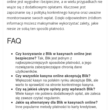
online jest wygodne i bezpieczne, a w wielu przypadkach nie
wiąże się z dodatkowymi opłatami. Kluczowe jest
zapoznanie się z polityką konkretnego kasyna oraz uważne
monitorowanie swoich wpłat. Dzięki odpowiednim źródłom
informacji możesz maksymalnie wykorzystać zalety, jakie
niesie ze sobą ten sposób płatności.
FAQ
Czy korzystanie z Blik w kasynach online jest
bezpieczne?
Tak, Blik jest jednym z
najbezpieczniejszych sposobów płatności, a jego
rozwiązania zabezpieczające chronią dane
użytkowników.
Czy wszystkie kasyna online akceptują Blik?
Większość kasyn na polskim rynku akceptuje Blik, ale
warto to sprawdzić na stronie konkretnego kasyna.
Czy są jakieś ukryte opłaty przy wpłatach Blik?
Wiele kasyn nie pobiera dodatkowych opłat, ale zaleca
się zawsze czytać regulamin.
Jakie są alternatywy dla Blik w kasynach online?
Inne popularne metody płatności to karty kredytowe,