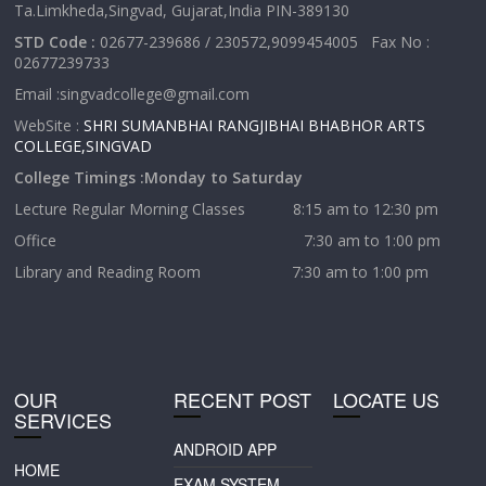
RANGJIBHAI BHABHOR ARTS
Ta.Limkheda,Singvad, Gujarat,India PIN-389130
COLLEGE,SINGVAD
STD Code :
02677-239686 / 230572,9099454005 Fax No :
02677239733
સિંગવડ કોલેજ ખાતે પ્રવેશોત્સવ અને
Email :singvadcollege@gmail.com
ગુરુપૂર્ણિમા દિવસની ઉજવણી કરવામાં
WebSite :
SHRI SUMANBHAI RANGJIBHAI BHABHOR ARTS
COLLEGE,SINGVAD
આવી
College Timings :Monday to Saturday
શ્રી એસ. આર. ભાભોર આર્ટ્સ કોલેજ,
Lecture Regular Morning Classes 8:15 am to 12:30 pm
સીંગવડના અધ્યાપકને કલારત્ન
Office 7:30 am to 1:00 pm
એવોર્ડથી સન્માનિત કરાયા
Library and Reading Room
7:30 am to 1:00 pm
શ્રી એસ.આર ભાભોર આર્ટસ કોલેજ
સિંગવડ ખાતે વિદાય સમારંભ યોજાયો
સિંગવડ કોલેજ માં 73 માં પ્રજાસત્તાક પર્વની ઉજવણી
OUR
RECENT POST
LOCATE US
SERVICES
સિંગવડ શ્રી એસ.આર ભાભોર આર્ટસ કોલેજ ખાતે ફિનિશિંગ
ANDROID APP
HOME
સ્કૂલની તાલીમનો પ્રારંભ 2022
EXAM SYSTEM