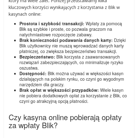
który ma wiele zalet. Poniżej przedstawiamy kilka
kluczowych korzyści wynikających z korzystania z Blik w
kasynach online:
Prostota i szybkość transakcji:
Wpłaty za pomocą
Blik są szybkie i proste, co pozwala graczom na
natychmiastowe rozpoczęcie zabawy.
Brak konieczności podawania danych karty:
Dzięki
Blik użytkownicy nie muszą wprowadzać danych karty
płatniczej, co zwiększa bezpieczeństwo transakcji.
Bezpieczeństwo:
Blik korzysta z zaawansowanych
rozwiązań zabezpieczających, co minimalizuje ryzyko
oszustwa.
Dostępność:
Blik można używać w większości kasyn
działających na polskim rynku, co czyni go wygodnym
narzędziem dla graczy.
Brak opłat w większości przypadków:
Wiele kasyn
nie pobiera dodatkowych opłat za korzystanie z Blik, co
czyni go atrakcyjną opcją płatności.
Czy kasyna online pobierają opłaty
za wpłaty Blik?