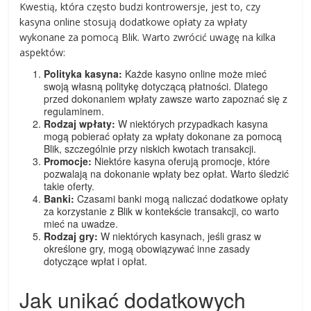
Kwestią, która często budzi kontrowersje, jest to, czy
kasyna online stosują dodatkowe opłaty za wpłaty
wykonane za pomocą Blik. Warto zwrócić uwagę na kilka
aspektów:
Polityka kasyna:
Każde kasyno online może mieć
swoją własną politykę dotyczącą płatności. Dlatego
przed dokonaniem wpłaty zawsze warto zapoznać się z
regulaminem.
Rodzaj wpłaty:
W niektórych przypadkach kasyna
mogą pobierać opłaty za wpłaty dokonane za pomocą
Blik, szczególnie przy niskich kwotach transakcji.
Promocje:
Niektóre kasyna oferują promocje, które
pozwalają na dokonanie wpłaty bez opłat. Warto śledzić
takie oferty.
Banki:
Czasami banki mogą naliczać dodatkowe opłaty
za korzystanie z Blik w kontekście transakcji, co warto
mieć na uwadze.
Rodzaj gry:
W niektórych kasynach, jeśli grasz w
określone gry, mogą obowiązywać inne zasady
dotyczące wpłat i opłat.
Jak unikać dodatkowych