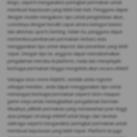
bingo, seperti menganalisis peringkat permainan untuk
membuat keputusan yang lebih hati-hati. Pengguna dapat
dengan mudah mengakses tips untuk pengelolaan akun,
contohnya dengan beralih cepat antara kategori kasino
dan aktivitas sports betting. Selain itu, pengguna dapat
memeriksa pembaruan permainan terbaru atau
menggunakan tips untuk deposit dan penarikan yang lebih
cepat. Dengan tips ini, anggota dapat memaksimalkan
pengalaman mereka di platform, mulai dari menjelajahi
berbagai permainan hingga mengelola akun secara efektif.
Sebagai situs resmi RAJA99, setelah anda register
sebagai member, anda dapat menggunakan tips untuk
menavigasi berbagai permainan seperti slots maupun
game meja untuk meningkatkan pengalaman bermain.
Misalnya, pilihlah permainan yang menawarkan poin tinggi
atau pelajari strategi efektif untuk bingo dan taruhan
olahraga seperti menganalisis peringkat permainan untuk
membuat keputusan yang lebih tepat. Platform ini juga