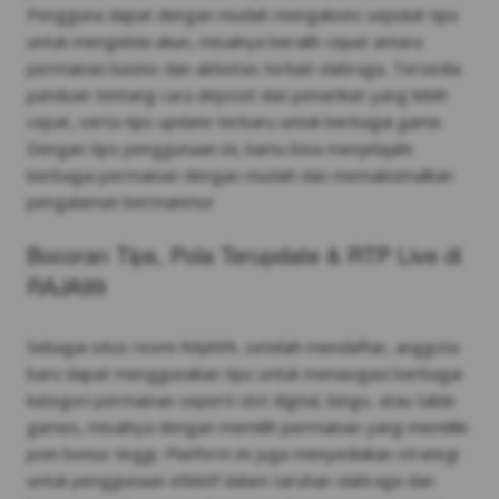
Pengguna dapat dengan mudah mengakses sepuluh tips
untuk mengelola akun, misalnya beralih cepat antara
permainan kasino dan aktivitas terkait olahraga. Tersedia
panduan tentang cara deposit dan penarikan yang lebih
cepat, serta tips update terbaru untuk berbagai game.
Dengan tips penggunaan ini, kamu bisa menjelajahi
berbagai permainan dengan mudah dan memaksimalkan
pengalaman bermainmu!
Bocoran Tips, Pola Terupdate & RTP Live di
RAJA99
Sebagai situs resmi RAJA99, setelah mendaftar, anggota
baru dapat menggunakan tips untuk menavigasi berbagai
kategori permainan seperti slot digital, bingo, atau table
games, misalnya dengan memilih permainan yang memiliki
poin bonus tinggi. Platform ini juga menyediakan strategi
untuk penggunaan efektif dalam taruhan olahraga dan