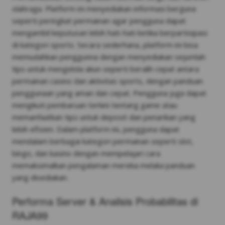
olahraga. Platform ini menyediakan informasi berguna
seperti peringkat permainan agar pengguna dapat
mengambil keputusan lebih hati-hati ketika berpartisipasi
di kategori sports. Secara sederhana, platform ini bisa
memudahkan penggunna dengan menyediakan sejumlah
tips untuk mengelola akun seperti beralih cepat antara
permainan casino dan aktivitas sports, dengan panduan
penggunaan yang aman dan cepat. Pengguna juga dapat
mengikuti pembaruan terkini tentang game atau
memanfaatkan tips untuk deposit dan penarikan yang
lebih efisien. Dalam platform ini, pengguna dapat
mendalam berbagai kategori permainan seperti slot,
bingo, dan kasino dengan mempelajari cara
memaksimalkan pengalaman mereka melalui panduan
yang disediakan.
Performa Server & Analisis Probabilitas di
RAJA99