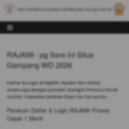
Skip
to
content
singvadcollege
singvadcollege
RAJA99 : pg Sore Ini Situs
Gampang WD 2026
Daftar & Login di RAJA99, Bandar Slot Online
terpercaya dengan provider Starlight Princess Pecah
Scatter. Dapatkan jaminan Depo Via Ovo prose...
Panduan Daftar & Login RAJA99 Proses
Cepat 1 Menit