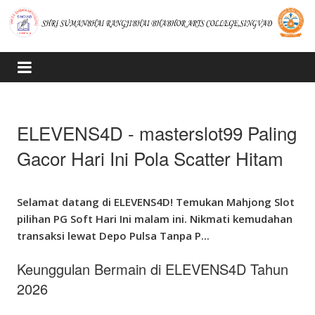
Skip
to
content
singvadcollege
singvadcollege
ELEVENS4D - masterslot99 Paling
Gacor Hari Ini Pola Scatter Hitam
Selamat datang di ELEVENS4D! Temukan Mahjong Slot
pilihan PG Soft Hari Ini malam ini. Nikmati kemudahan
transaksi lewat Depo Pulsa Tanpa P...
Keunggulan Bermain di ELEVENS4D Tahun
2026