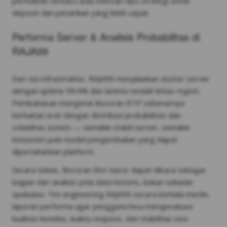
permainan terbaru atau mencari tips strategi untuk
deposit dan penarikan yang lebih cepat.
Performa Server & Analisis Probabilitas di
RAJA99
Dari sisi infrastruktur, RAJA99 menjalankan cluster server
dengan uptime 99.9% dan latensi rendah lintas region.
Pembahasan mengenai Bocoran RTP sebenarnya
berkaitan erat dengan distribusi probabilitas dan
volatilitas sistem — semakin stabil server, semakin
konsisten pula model pengembalian yang dapat
dipertahankan platform.
Secara teknis, Bocoran Slot Gacor dapat dibaca sebagai
bagian dari analisis pola data historis, bukan sekadar
spekulasi. Tim engineering RAJA99 secara berkala merilis
laporan performa agar pengguna bisa mengevaluasi
kualitas koneksi, waktu respons, dan stabilitas sesi