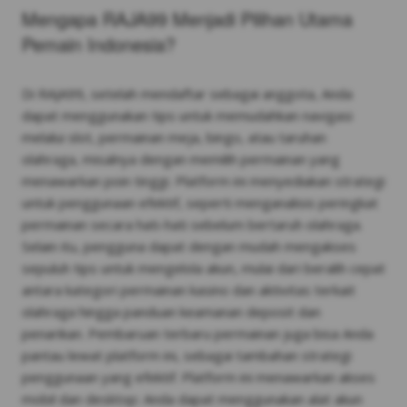
Mengapa RAJA99 Menjadi Pilihan Utama
Pemain Indonesia?
Di RAJA99, setelah mendaftar sebagai anggota, Anda
dapat menggunakan tips untuk memudahkan navigasi
melalui slot, permainan meja, bingo, atau taruhan
olahraga, misalnya dengan memilih permainan yang
menawarkan poin tinggi. Platform ini menyediakan strategi
untuk penggunaan efektif, seperti menganalisis peringkat
permainan secara hati-hati sebelum bertaruh olahraga.
Selain itu, pengguna dapat dengan mudah mengakses
sepuluh tips untuk mengelola akun, mulai dari beralih cepat
antara kategori permainan kasino dan aktivitas terkait
olahraga hingga panduan keamanan deposit dan
penarikan. Pembaruan terbaru permainan juga bisa Anda
pantau lewat platform ini, sebagai tambahan strategi
penggunaan yang efektif. Platform ini menawarkan akses
mobil dan desktop: Anda dapat menggunakan alat akun