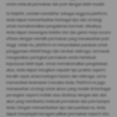
untuk melacak permainan dan poin dengan lebih mudah.
Di RAJA99, setelah mendaftar sebagai anggota platform,
Anda dapat memanfaatkan berbagai tips dan strategi
untuk memaksimalkan pengalaman bermain. Misalnya,
Anda dapat menavigasi koleksi slot dan game meja secara
efisien dengan memilih permainan yang menawarkan poin
tinggi. Selain itu, platform ini menyediakan panduan untuk
penggunaan efektif bingo dan taruhan olahraga, termasuk
menganalisis peringkat permainan untuk membuat
keputusan lebih bijak. Untuk memaksimalkan pengelolaan
akun, Anda dapat mengikuti sepuluh tips praktis seperti
beralih cepat antara kategori kasino dan olahraga, serta
memastikan keamanan transaksi Anda. Platform ini juga
menawarkan strategi untuk akses yang mudah di berbagai
perangkat seperti mobile atau desktop dengan alat-alat
akun yang membantu melacak permainan dan poin kumpul
Anda. Dengan memanfaatkan tips dan panduan ini, Anda
dapat menjelajahi beragam pilihan permainan seperti slot,