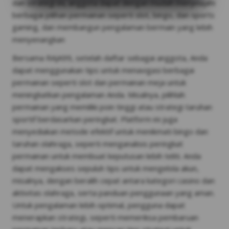
dan strategi ini, anggota dapat dengan mudah menjelajahi
berbagai pilihan permainan seperti slot, bingo, dan sports
gaming, dan membangun pengalaman bermain yang lebih
menyenangkan
Bersama RAJA99, setelah daftar sebagai anggota, Anda
dapat menggunakan tips untuk menavigasi berbagai
permainan seperti slot dan permainan meja untuk
meningkatkan pengalaman Anda. Misalnya, pilihlah
permainan yang memiliki poin tinggi atau strategi taruhan
sportif berdasarkan peringkat. Platform ini juga
menyediakan metode efektif untuk menikmati bingo dan
taruhan olahraga, seperti menganalisis peringkat
permainan untuk membuat keputusan lebih teliti. Anda
dapat mengakses sepuluh tips untuk mengelola akun,
misalnya, dengan beralih cepat antara kategori casino dan
aktivitas olahraga, serta panduan penggunaan yang aman.
Untuk pengalaman lebih optimal, pengguna dapat
menerapkan strategi, seperti memeriksa pembaruan