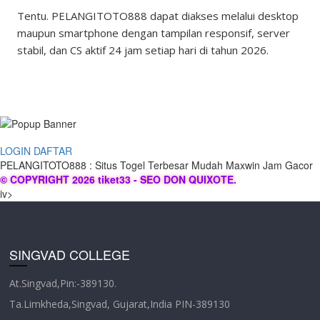
Tentu. PELANGITOTO888 dapat diakses melalui desktop
maupun smartphone dengan tampilan responsif, server
stabil, dan CS aktif 24 jam setiap hari di tahun 2026.
LOGIN
DAFTAR
PELANGITOTO888 : Situs Togel Terbesar Mudah Maxwin Jam Gacor
© COPYRIGHT 2026 tiket33 - SEO DON QUIXOTE.
iv>
SINGVAD COLLEGE
At.Singvad,Pin:-389130.
Ta.Limkheda,Singvad, Gujarat,India PIN-389130