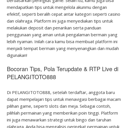
berdasarkan peringkat game. Selain itu, kamu juga bisa
mendapatkan tips untuk mengelola akunmu dengan
efektif, seperti beralih cepat antar kategori seperti casino
dan olahraga. Platform ini juga menyediakan tips untuk
melakukan deposit dan penarikan serta panduan
penggunaan yang aman untuk pengalaman bermain yang
lebih nyaman. Inilah cara kamu bisa membuat platform ini
menjadi tempat bermain yang menyenangkan dan mudah
digunakan!
Bocoran Tips, Pola Terupdate & RTP Live di
PELANGITOTO888
Di PELANGITOTO888, setelah terdaftar, anggota baru
dapat mempelajari tips untuk menavigasi berbagai macam
pilihan game, seperti slots dan meja. Sebagai contoh,
pilihlah permainan yang memberikan poin tinggi. Platform
ini juga menawarkan strategi untuk bingo dan taruhan
olahraga. Anda bisa mengalisis peringkat permainan untuk