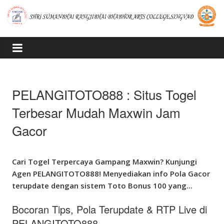
Skip
to
content
singvadcollege
singvadcollege
PELANGITOTO888 : Situs Togel
Terbesar Mudah Maxwin Jam
Gacor
Cari Togel Terpercaya Gampang Maxwin? Kunjungi
Agen PELANGITOTO888! Menyediakan info Pola Gacor
terupdate dengan sistem Toto Bonus 100 yang...
Bocoran Tips, Pola Terupdate & RTP Live di
PELANGITOTO888