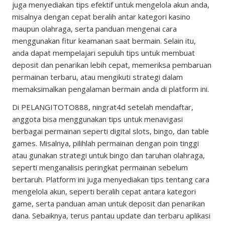
juga menyediakan tips efektif untuk mengelola akun anda,
misalnya dengan cepat beralih antar kategori kasino
maupun olahraga, serta panduan mengenai cara
menggunakan fitur keamanan saat bermain. Selain itu,
anda dapat mempelajari sepuluh tips untuk membuat
deposit dan penarikan lebih cepat, memeriksa pembaruan
permainan terbaru, atau mengikuti strategi dalam
memaksimalkan pengalaman bermain anda di platform ini.
Di PELANGITOTO888, ningrat4d setelah mendaftar,
anggota bisa menggunakan tips untuk menavigasi
berbagai permainan seperti digital slots, bingo, dan table
games. Misalnya, pilihlah permainan dengan poin tinggi
atau gunakan strategi untuk bingo dan taruhan olahraga,
seperti menganalisis peringkat permainan sebelum
bertaruh. Platform ini juga menyediakan tips tentang cara
mengelola akun, seperti beralih cepat antara kategori
game, serta panduan aman untuk deposit dan penarikan
dana. Sebaiknya, terus pantau update dan terbaru aplikasi