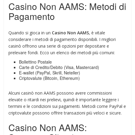
Casino Non AAMS: Metodi di
Pagamento
Quando si gioca in un
Casino Non AAMS
, è vitale
considerare i metodi di pagamento disponibili. I migliori
casinò offrono una serie di opzioni per depositare e
prelevare fondi. Ecco un elenco dei metodi più comuni:
Bollettino Postale
Carte di Credito/Debito (Visa, Mastercard)
E-wallet (PayPal, Skrill, Neteller)
Criptovalute (Bitcoin, Ethereum)
Alcuni casinò non AAMS possono avere commissioni
elevate o ritardi nei prelievi, quindi è importante leggere i
termini e le condizioni sui pagamenti. Metodi come PayPal e
criptovalute possono offrire transazioni più veloci e sicure.
Casino Non AAMS: