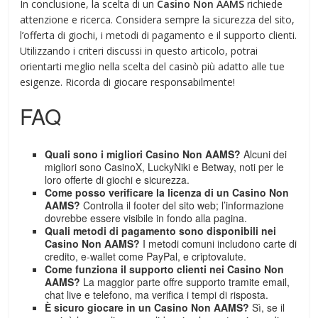
In conclusione, la scelta di un
Casino Non AAMS
richiede
attenzione e ricerca. Considera sempre la sicurezza del sito,
l’offerta di giochi, i metodi di pagamento e il supporto clienti.
Utilizzando i criteri discussi in questo articolo, potrai
orientarti meglio nella scelta del casinò più adatto alle tue
esigenze. Ricorda di giocare responsabilmente!
FAQ
Quali sono i migliori Casino Non AAMS?
Alcuni dei
migliori sono CasinoX, LuckyNiki e Betway, noti per le
loro offerte di giochi e sicurezza.
Come posso verificare la licenza di un Casino Non
AAMS?
Controlla il footer del sito web; l’informazione
dovrebbe essere visibile in fondo alla pagina.
Quali metodi di pagamento sono disponibili nei
Casino Non AAMS?
I metodi comuni includono carte di
credito, e-wallet come PayPal, e criptovalute.
Come funziona il supporto clienti nei Casino Non
AAMS?
La maggior parte offre supporto tramite email,
chat live e telefono, ma verifica i tempi di risposta.
È sicuro giocare in un Casino Non AAMS?
Sì, se il