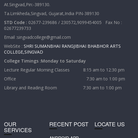
રાષ્ટ્રીય સેમીનાર
At.Singvad,Pin:-389130.
Ta.Limkheda,Singvad, Gujarat,India PIN-389130
SHRI SUMANBHAI
STD Code :
02677-239686 / 230572,9099454005 Fax No :
WELCOME TO
02677239733
RANGJIBHAI BHABHOR ARTS
Email :singvadcollege@gmail.com
COLLEGE,SINGVAD
WebSite :
SHRI SUMANBHAI RANGJIBHAI BHABHOR ARTS
COLLEGE,SINGVAD
સિંગવડ કોલેજ ખાતે પ્રવેશોત્સવ અને
College Timings :Monday to Saturday
ગુરુપૂર્ણિમા દિવસની ઉજવણી કરવામાં
Lecture Regular Morning Classes 8:15 am to 12:30 pm
આવી
Office 7:30 am to 1:00 pm
શ્રી એસ. આર. ભાભોર આર્ટ્સ કોલેજ,
Library and Reading Room
7:30 am to 1:00 pm
સીંગવડના અધ્યાપકને કલારત્ન
એવોર્ડથી સન્માનિત કરાયા
શ્રી એસ.આર ભાભોર આર્ટસ કોલેજ
OUR
RECENT POST
LOCATE US
સિંગવડ ખાતે વિદાય સમારંભ યોજાયો
SERVICES
સિંગવડ કોલેજ માં 73 માં પ્રજાસત્તાક પર્વની ઉજવણી
ANDROID APP