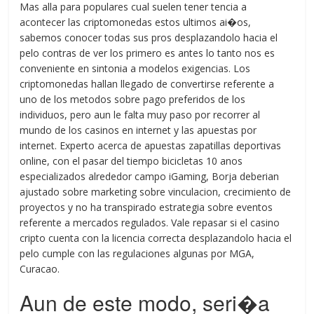
Mas alla para populares cual suelen tener tencia a
acontecer las criptomonedas estos ultimos ai�os,
sabemos conocer todas sus pros desplazandolo hacia el
pelo contras de ver los primero es antes lo tanto nos es
conveniente en sintonia a modelos exigencias. Los
criptomonedas hallan llegado de convertirse referente a
uno de los metodos sobre pago preferidos de los
individuos, pero aun le falta muy paso por recorrer al
mundo de los casinos en internet y las apuestas por
internet. Experto acerca de apuestas zapatillas deportivas
online, con el pasar del tiempo bicicletas 10 anos
especializados alrededor campo iGaming, Borja deberian
ajustado sobre marketing sobre vinculacion, crecimiento de
proyectos y no ha transpirado estrategia sobre eventos
referente a mercados regulados. Vale repasar si el casino
cripto cuenta con la licencia correcta desplazandolo hacia el
pelo cumple con las regulaciones algunas por MGA,
Curacao.
Aun de este modo, seri�a